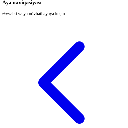
Ayə naviqasiyası
Əvvəlki və ya növbəti ayəyə keçin