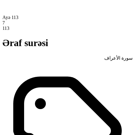
Ayə 113
7
113
Əraf surəsi
سورة الأعراف