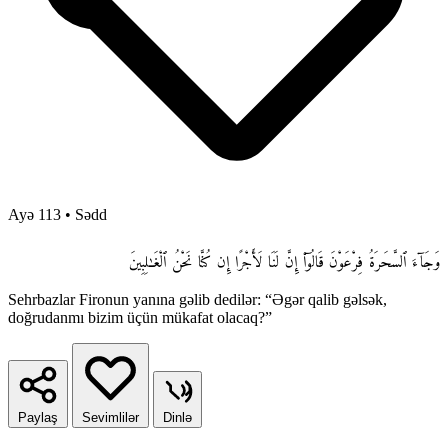
Ayə 113
•
Sədd
وَجَآءَ ٱلسَّحَرَةُ فِرْعَوْنَ قَالُوٓا۟ إِنَّ لَنَا لَأَجْرًا إِن كُنَّا نَحْنُ ٱلْغَـٰلِبِينَ
Sehrbazlar Fironun yanına gəlib dedilər: “Əgər qalib gəlsək,
doğrudanmı bizim üçün mükafat olacaq?”
Paylaş
Sevimlilər
Dinlə