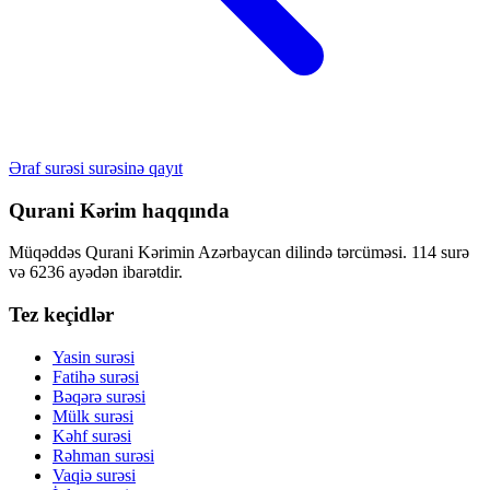
Əraf surəsi surəsinə qayıt
Qurani Kərim haqqında
Müqəddəs Qurani Kərimin Azərbaycan dilində tərcüməsi. 114 surə
və 6236 ayədən ibarətdir.
Tez keçidlər
Yasin surəsi
Fatihə surəsi
Bəqərə surəsi
Mülk surəsi
Kəhf surəsi
Rəhman surəsi
Vaqiə surəsi