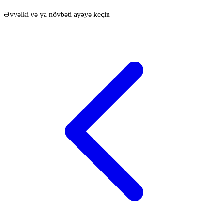
Əvvəlki və ya növbəti ayəyə keçin