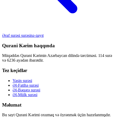
Əraf surəsi surəsinə qayıt
Qurani Kərim haqqında
Müqəddəs Qurani Kərimin Azərbaycan dilində tərcüməsi. 114 surə
və 6236 ayədən ibarətdir.
Tez keçidlər
Yasin surəsi
Əl-Fatihə surəsi
Əl-Bəqərə surəsi
Əl-Mülk surəsi
Məlumat
Bu sayt Qurani Kərimi oxumaq və öyrənmək üçün hazırlanmışdır.