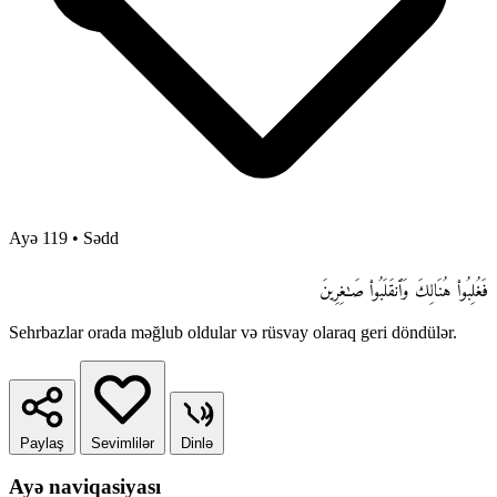
Ayə 119
•
Sədd
فَغُلِبُوا۟ هُنَالِكَ وَٱنقَلَبُوا۟ صَـٰغِرِينَ
Sehrbazlar orada məğlub oldular və rüsvay olaraq geri döndülər.
Paylaş
Sevimlilər
Dinlə
Ayə naviqasiyası