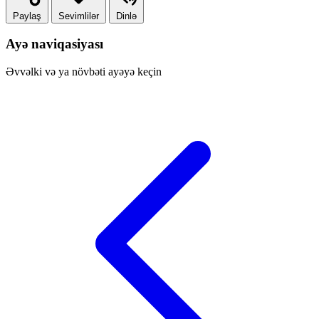
Paylaş
Sevimlilər
Dinlə
Ayə naviqasiyası
Əvvəlki və ya növbəti ayəyə keçin