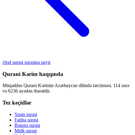
Əraf surəsi surəsinə qayıt
Qurani Kərim haqqında
Müqəddəs Qurani Kərimin Azərbaycan dilində tərcüməsi. 114 surə
və 6236 ayədən ibarətdir.
Tez keçidlər
Yasin surəsi
Fatihə surəsi
Bəqərə surəsi
Mülk surəsi