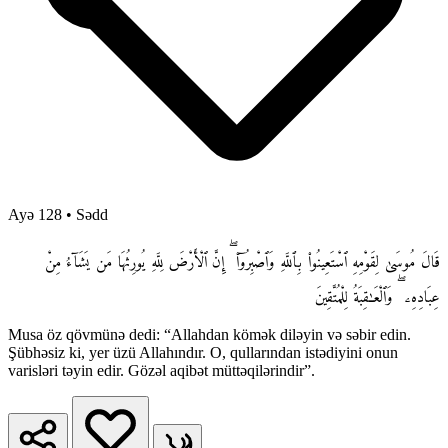
Ayə 128
•
Sədd
قَالَ مُوسَىٰ لِقَوْمِهِ ٱسْتَعِينُوا۟ بِٱللَّهِ وَٱصْبِرُوٓا۟ ۖ إِنَّ ٱلْأَرْضَ لِلَّهِ يُورِثُهَا مَن يَشَآءُ مِنْ
عِبَادِهِۦ ۖ وَٱلْعَـٰقِبَةُ لِلْمُتَّقِينَ
Musa öz qövmünə dedi: “Allahdan kömək diləyin və səbir edin.
Şübhəsiz ki, yer üzü Allahındır. O, qullarından istədiyini onun
varisləri təyin edir. Gözəl aqibət müttəqilərindir”.