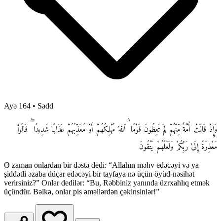
Ayə 164
•
Sədd
وَإِذْ قَالَتْ أُمَّةٌ مِّنْهُمْ لِمَ تَعِظُونَ قَوْمًا ۙ ٱللَّهُ مُهْلِكُهُمْ أَوْ مُعَذِّبُهُمْ عَذَابًا شَدِيدًا ۖ قَالُوا۟
مَعْذِرَةً إِلَىٰ رَبِّكُمْ وَلَعَلَّهُمْ يَتَّقُونَ
O zaman onlardan bir dəstə dedi: “Allahın məhv edəcəyi və ya
şiddətli əzaba düçar edəcəyi bir tayfaya nə üçün öyüd-nəsihət
verirsiniz?” Onlar dedilər: “Bu, Rəbbiniz yanında üzrxahlıq etmək
üçündür. Bəlkə, onlar pis əməllərdən çəkinsinlər!”