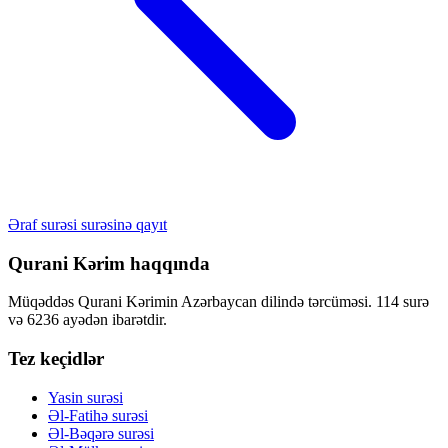
Əraf surəsi surəsinə qayıt
Qurani Kərim haqqında
Müqəddəs Qurani Kərimin Azərbaycan dilində tərcüməsi. 114 surə
və 6236 ayədən ibarətdir.
Tez keçidlər
Yasin surəsi
Əl-Fatihə surəsi
Əl-Bəqərə surəsi