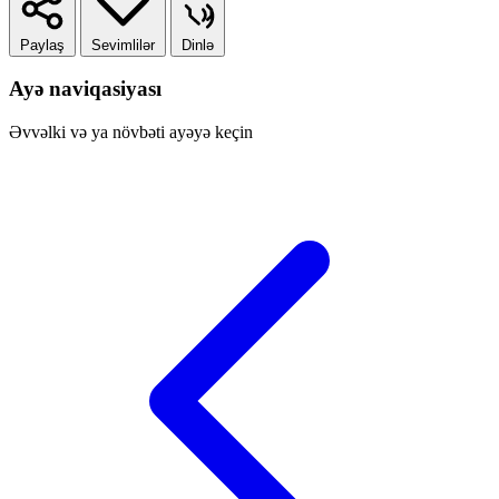
Paylaş
Sevimlilər
Dinlə
Ayə naviqasiyası
Əvvəlki və ya növbəti ayəyə keçin