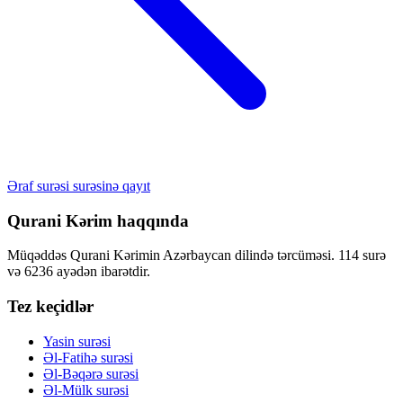
Əraf surəsi surəsinə qayıt
Qurani Kərim haqqında
Müqəddəs Qurani Kərimin Azərbaycan dilində tərcüməsi. 114 surə
və 6236 ayədən ibarətdir.
Tez keçidlər
Yasin surəsi
Əl-Fatihə surəsi
Əl-Bəqərə surəsi
Əl-Mülk surəsi