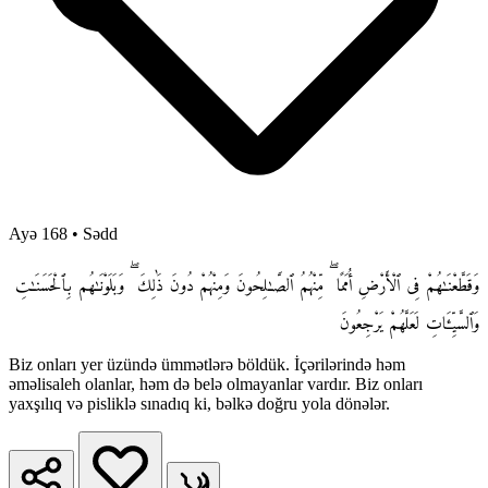
Ayə 168
•
Sədd
وَقَطَّعْنَـٰهُمْ فِى ٱلْأَرْضِ أُمَمًا ۖ مِّنْهُمُ ٱلصَّـٰلِحُونَ وَمِنْهُمْ دُونَ ذَٰلِكَ ۖ وَبَلَوْنَـٰهُم بِٱلْحَسَنَـٰتِ
وَٱلسَّيِّـَٔاتِ لَعَلَّهُمْ يَرْجِعُونَ
Biz onları yer üzündə ümmətlərə böldük. İçərilərində həm
əməlisaleh olanlar, həm də belə olmayanlar vardır. Biz onları
yaxşılıq və pisliklə sınadıq ki, bəlkə doğru yola dönələr.