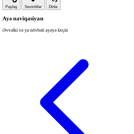
Paylaş
Sevimlilər
Dinlə
Ayə naviqasiyası
Əvvəlki və ya növbəti ayəyə keçin