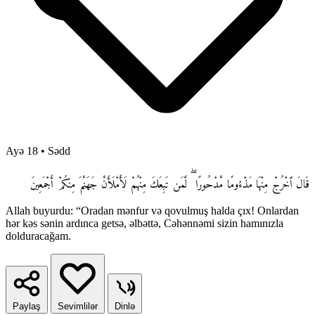
Ayə 18
•
Sədd
قَالَ ٱخْرُجْ مِنْهَا مَذْءُومًا مَّدْحُورًا ۖ لَّمَن تَبِعَكَ مِنْهُمْ لَأَمْلَأَنَّ جَهَنَّمَ مِنكُمْ أَجْمَعِينَ
Allah buyurdu: “Oradan mənfur və qovulmuş halda çıx! Onlardan
hər kəs sənin ardınca getsə, əlbəttə, Cəhənnəmi sizin hamınızla
dolduracağam.
Paylaş
Sevimlilər
Dinlə