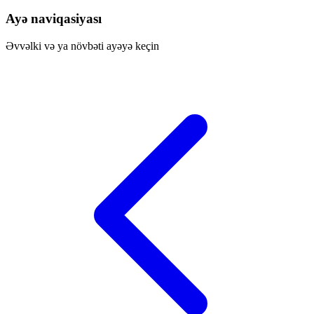
Ayə naviqasiyası
Əvvəlki və ya növbəti ayəyə keçin