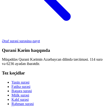
Əraf surəsi surəsinə qayıt
Qurani Kərim haqqında
Müqəddəs Qurani Kərimin Azərbaycan dilində tərcüməsi. 114 surə
və 6236 ayədən ibarətdir.
Tez keçidlər
Yasin surəsi
Fatihə surəsi
Bəqərə surəsi
Mülk surəsi
Kəhf surəsi
Rəhman surəsi