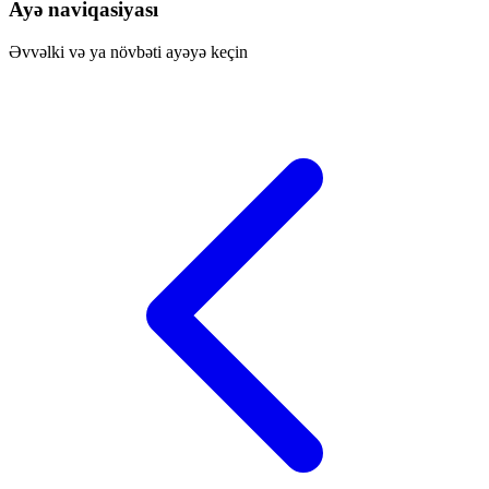
Ayə naviqasiyası
Əvvəlki və ya növbəti ayəyə keçin