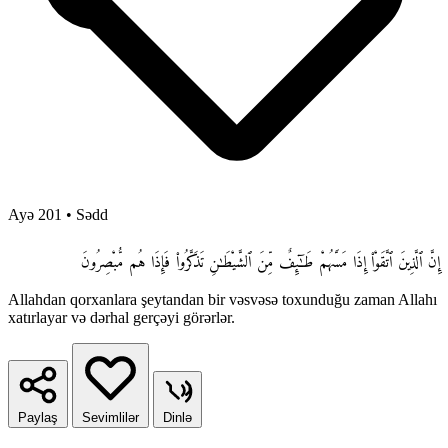
Ayə 201
•
Sədd
إِنَّ ٱلَّذِينَ ٱتَّقَوْا۟ إِذَا مَسَّهُمْ طَـٰٓئِفٌ مِّنَ ٱلشَّيْطَـٰنِ تَذَكَّرُوا۟ فَإِذَا هُم مُّبْصِرُونَ
Allahdan qorxanlara şeytandan bir vəsvəsə toxunduğu zaman Allahı
xatırlayar və dərhal gerçəyi görərlər.
Paylaş
Sevimlilər
Dinlə