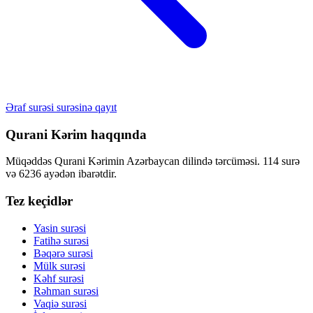
Əraf surəsi surəsinə qayıt
Qurani Kərim haqqında
Müqəddəs Qurani Kərimin Azərbaycan dilində tərcüməsi. 114 surə
və 6236 ayədən ibarətdir.
Tez keçidlər
Yasin surəsi
Fatihə surəsi
Bəqərə surəsi
Mülk surəsi
Kəhf surəsi
Rəhman surəsi
Vaqiə surəsi