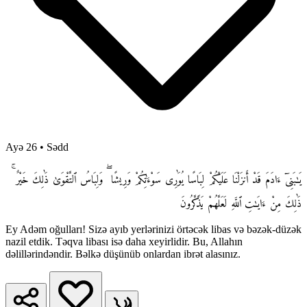
Ayə 26
•
Sədd
يَـٰبَنِىٓ ءَادَمَ قَدْ أَنزَلْنَا عَلَيْكُمْ لِبَاسًا يُوَٰرِى سَوْءَٰتِكُمْ وَرِيشًا ۖ وَلِبَاسُ ٱلتَّقْوَىٰ ذَٰلِكَ خَيْرٌ ۚ
ذَٰلِكَ مِنْ ءَايَـٰتِ ٱللَّهِ لَعَلَّهُمْ يَذَّكَّرُونَ
Ey Adəm oğulları! Sizə ayıb yerlərinizi örtəcək libas və bəzək-düzək
nazil etdik. Təqva libası isə daha xeyirlidir. Bu, Allahın
dəlillərindəndir. Bəlkə düşünüb onlardan ibrət alasınız.