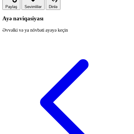
Paylaş
Sevimlilər
Dinlə
Ayə naviqasiyası
Əvvəlki və ya növbəti ayəyə keçin