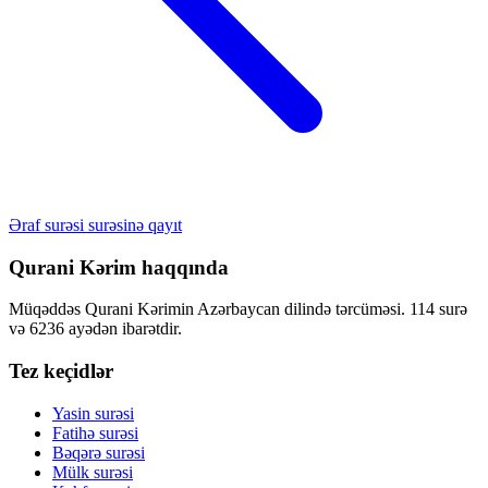
Əraf surəsi surəsinə qayıt
Qurani Kərim haqqında
Müqəddəs Qurani Kərimin Azərbaycan dilində tərcüməsi. 114 surə
və 6236 ayədən ibarətdir.
Tez keçidlər
Yasin surəsi
Fatihə surəsi
Bəqərə surəsi
Mülk surəsi