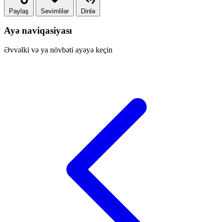
Paylaş
Sevimlilər
Dinlə
Ayə naviqasiyası
Əvvəlki və ya növbəti ayəyə keçin