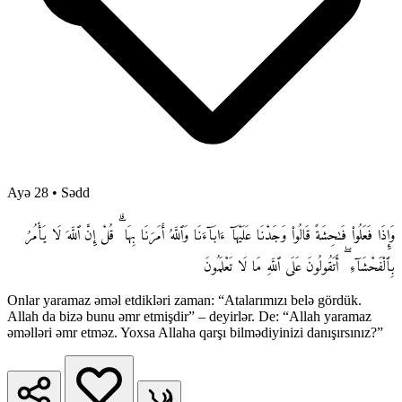
Ayə 28
•
Sədd
وَإِذَا فَعَلُوا۟ فَـٰحِشَةً قَالُوا۟ وَجَدْنَا عَلَيْهَآ ءَابَآءَنَا وَٱللَّهُ أَمَرَنَا بِهَا ۗ قُلْ إِنَّ ٱللَّهَ لَا يَأْمُرُ
بِٱلْفَحْشَآءِ ۖ أَتَقُولُونَ عَلَى ٱللَّهِ مَا لَا تَعْلَمُونَ
Onlar yaramaz əməl etdikləri zaman: “Atalarımızı belə gördük.
Allah da bizə bunu əmr etmişdir” – deyirlər. De: “Allah yaramaz
əməlləri əmr etməz. Yoxsa Allaha qarşı bilmədiyinizi danışırsınız?”