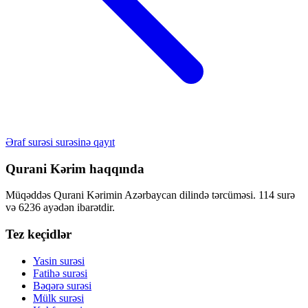
Əraf surəsi surəsinə qayıt
Qurani Kərim haqqında
Müqəddəs Qurani Kərimin Azərbaycan dilində tərcüməsi. 114 surə
və 6236 ayədən ibarətdir.
Tez keçidlər
Yasin surəsi
Fatihə surəsi
Bəqərə surəsi
Mülk surəsi