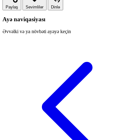
Paylaş
Sevimlilər
Dinlə
Ayə naviqasiyası
Əvvəlki və ya növbəti ayəyə keçin