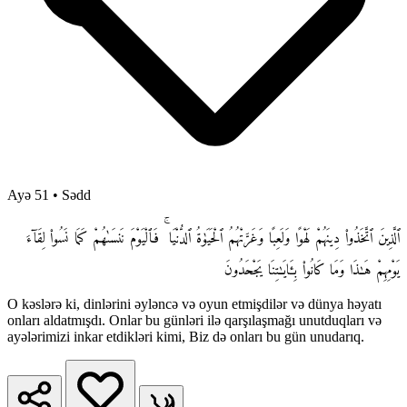
Ayə 51
•
Sədd
ٱلَّذِينَ ٱتَّخَذُوا۟ دِينَهُمْ لَهْوًا وَلَعِبًا وَغَرَّتْهُمُ ٱلْحَيَوٰةُ ٱلدُّنْيَا ۚ فَٱلْيَوْمَ نَنسَىٰهُمْ كَمَا نَسُوا۟ لِقَآءَ
يَوْمِهِمْ هَـٰذَا وَمَا كَانُوا۟ بِـَٔايَـٰتِنَا يَجْحَدُونَ
O kəslərə ki, dinlərini əyləncə və oyun etmişdilər və dünya həyatı
onları aldatmışdı. Onlar bu günləri ilə qarşılaşmağı unutduqları və
ayələrimizi inkar etdikləri kimi, Biz də onları bu gün unudarıq.