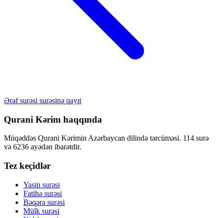
Əraf surəsi surəsinə qayıt
Qurani Kərim haqqında
Müqəddəs Qurani Kərimin Azərbaycan dilində tərcüməsi. 114 surə
və 6236 ayədən ibarətdir.
Tez keçidlər
Yasin surəsi
Fatihə surəsi
Bəqərə surəsi
Mülk surəsi