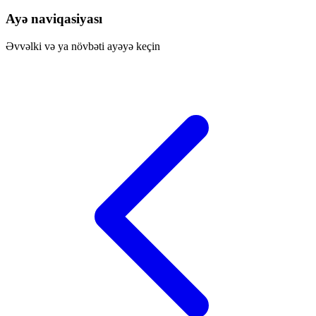
Ayə naviqasiyası
Əvvəlki və ya növbəti ayəyə keçin