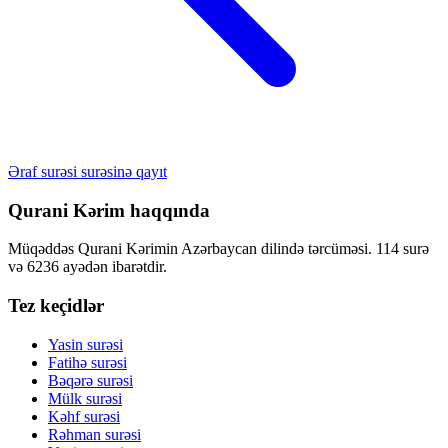
Əraf surəsi surəsinə qayıt
Qurani Kərim haqqında
Müqəddəs Qurani Kərimin Azərbaycan dilində tərcüməsi. 114 surə
və 6236 ayədən ibarətdir.
Tez keçidlər
Yasin surəsi
Fatihə surəsi
Bəqərə surəsi
Mülk surəsi
Kəhf surəsi
Rəhman surəsi