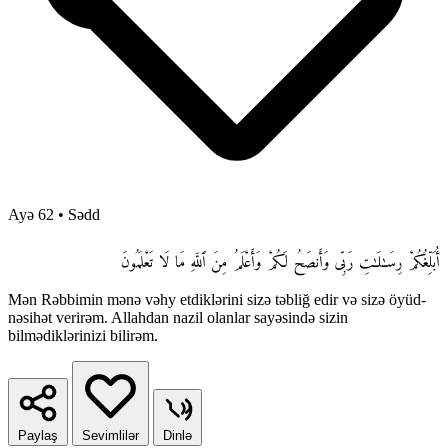
Ayə 62
•
Sədd
أُبَلِّغُكُمْ رِسَـٰلَـٰتِ رَبِّى وَأَنصَحُ لَكُمْ وَأَعْلَمُ مِنَ ٱللَّهِ مَا لَا تَعْلَمُونَ
Mən Rəbbimin mənə vəhy etdiklərini sizə təbliğ edir və sizə öyüd-
nəsihət verirəm. Allahdan nazil olanlar sayəsində sizin
bilmədiklərinizi bilirəm.
Paylaş
Sevimlilər
Dinlə