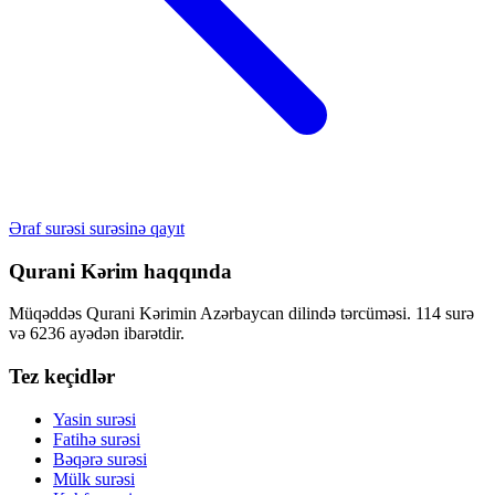
Əraf surəsi surəsinə qayıt
Qurani Kərim haqqında
Müqəddəs Qurani Kərimin Azərbaycan dilində tərcüməsi. 114 surə
və 6236 ayədən ibarətdir.
Tez keçidlər
Yasin surəsi
Fatihə surəsi
Bəqərə surəsi
Mülk surəsi