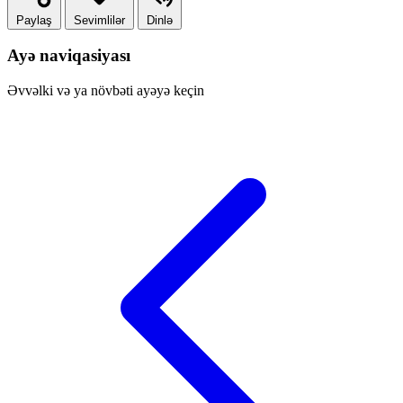
Paylaş
Sevimlilər
Dinlə
Ayə naviqasiyası
Əvvəlki və ya növbəti ayəyə keçin