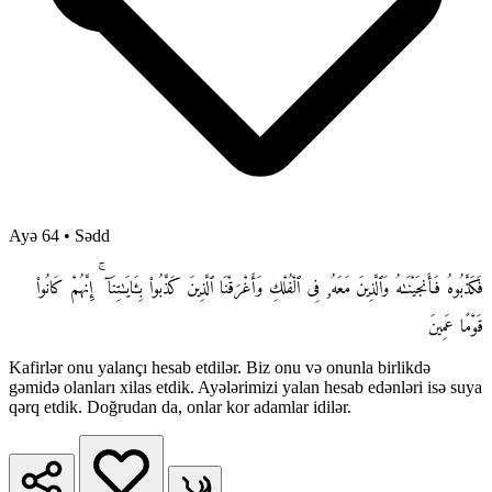
Ayə 64
•
Sədd
فَكَذَّبُوهُ فَأَنجَيْنَـٰهُ وَٱلَّذِينَ مَعَهُۥ فِى ٱلْفُلْكِ وَأَغْرَقْنَا ٱلَّذِينَ كَذَّبُوا۟ بِـَٔايَـٰتِنَآ ۚ إِنَّهُمْ كَانُوا۟
قَوْمًا عَمِينَ
Kafirlər onu yalançı hesab etdilər. Biz onu və onunla birlikdə
gəmidə olanları xilas etdik. Ayələrimizi yalan hesab edənləri isə suya
qərq etdik. Doğrudan da, onlar kor adamlar idilər.