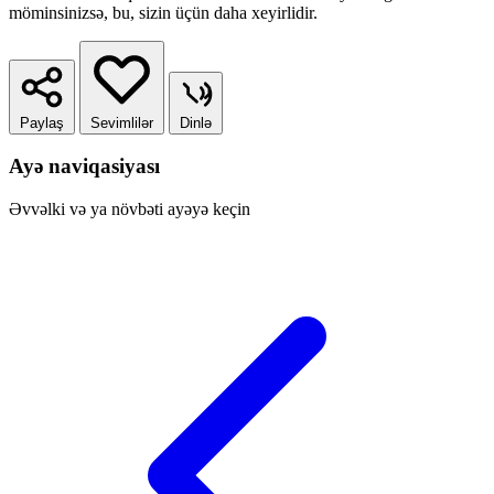
möminsinizsə, bu, sizin üçün daha xeyirlidir.
Paylaş
Sevimlilər
Dinlə
Ayə naviqasiyası
Əvvəlki və ya növbəti ayəyə keçin