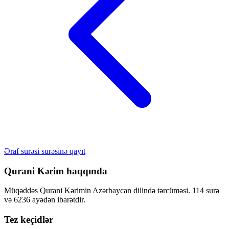
Əraf surəsi surəsinə qayıt
Qurani Kərim haqqında
Müqəddəs Qurani Kərimin Azərbaycan dilində tərcüməsi. 114 surə
və 6236 ayədən ibarətdir.
Tez keçidlər