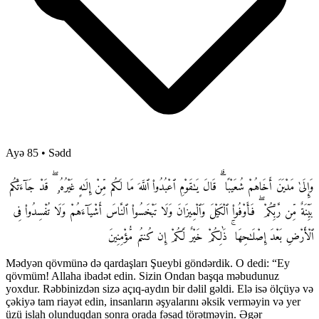
Ayə 85
•
Sədd
وَإِلَىٰ مَدْيَنَ أَخَاهُمْ شُعَيْبًا ۗ قَالَ يَـٰقَوْمِ ٱعْبُدُوا۟ ٱللَّهَ مَا لَكُم مِّنْ إِلَـٰهٍ غَيْرُهُۥ ۖ قَدْ جَآءَتْكُم
بَيِّنَةٌ مِّن رَّبِّكُمْ ۖ فَأَوْفُوا۟ ٱلْكَيْلَ وَٱلْمِيزَانَ وَلَا تَبْخَسُوا۟ ٱلنَّاسَ أَشْيَآءَهُمْ وَلَا تُفْسِدُوا۟ فِى
ٱلْأَرْضِ بَعْدَ إِصْلَـٰحِهَا ۚ ذَٰلِكُمْ خَيْرٌ لَّكُمْ إِن كُنتُم مُّؤْمِنِينَ
Mədyən qövmünə də qardaşları Şueybi göndərdik. O dedi: “Ey
qövmüm! Allaha ibadət edin. Sizin Ondan başqa məbudunuz
yoxdur. Rəbbinizdən sizə açıq-aydın bir dəlil gəldi. Elə isə ölçüyə və
çəkiyə tam riayət edin, insanların əşyalarını əksik verməyin və yer
üzü islah olunduqdan sonra orada fəsad törətməyin. Əgər