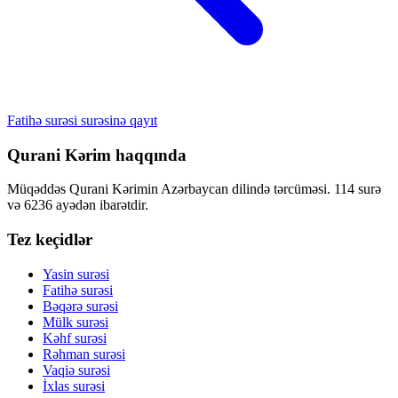
Fatihə surəsi surəsinə qayıt
Qurani Kərim haqqında
Müqəddəs Qurani Kərimin Azərbaycan dilində tərcüməsi. 114 surə
və 6236 ayədən ibarətdir.
Tez keçidlər
Yasin surəsi
Fatihə surəsi
Bəqərə surəsi
Mülk surəsi
Kəhf surəsi
Rəhman surəsi
Vaqiə surəsi
İxlas surəsi