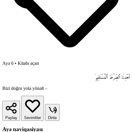
Ayə 6
•
Kitabı açan
ٱهْدِنَا ٱلصِّرَٰطَ ٱلْمُسْتَقِيمَ
Bizi doğru yola yönəlt –
Paylaş
Sevimlilər
Dinlə
Ayə naviqasiyası