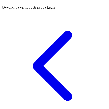
Əvvəlki və ya növbəti ayəyə keçin