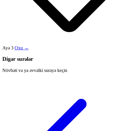
Ayə 3
Oxu →
Digər surələr
Növbəti və ya əvvəlki surəyə keçin