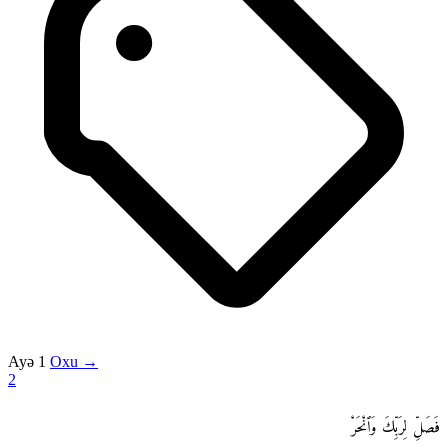
Ayə 1
Oxu →
2
فَصَلِّ لِرَبِّكَ وَٱنْحَرْ