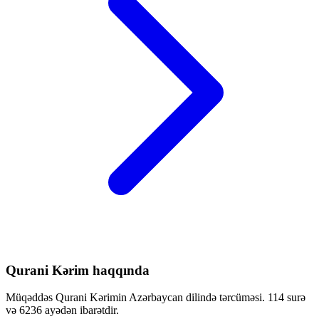
Qurani Kərim haqqında
Müqəddəs Qurani Kərimin Azərbaycan dilində tərcüməsi. 114 surə
və 6236 ayədən ibarətdir.