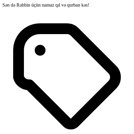
Sən də Rəbbin üçün namaz qıl və qurban kəs!