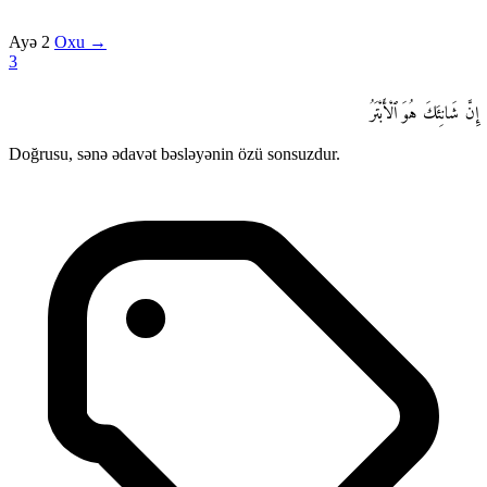
Ayə 2
Oxu →
3
إِنَّ شَانِئَكَ هُوَ ٱلْأَبْتَرُ
Doğrusu, sənə ədavət bəsləyənin özü sonsuzdur.