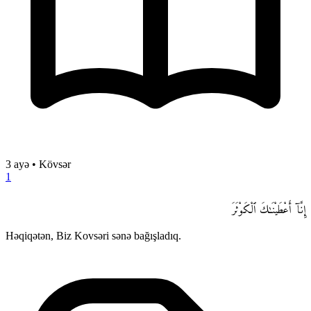
3 ayə
•
Kövsər
1
إِنَّآ أَعْطَيْنَـٰكَ ٱلْكَوْثَرَ
Həqiqətən, Biz Kovsəri sənə bağışladıq.