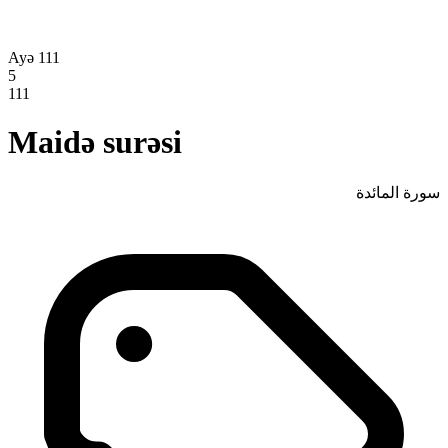
Ayə 111
5
111
Maidə surəsi
سورة المائدة