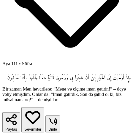
Ayə 111
•
Süfrə
وَإِذْ أَوْحَيْتُ إِلَى ٱلْحَوَارِيِّـۧنَ أَنْ ءَامِنُوا۟ بِى وَبِرَسُولِى قَالُوٓا۟ ءَامَنَّا وَٱشْهَدْ بِأَنَّنَا مُسْلِمُونَ
Bir zaman Mən həvarilərə: “Mənə və elçimə iman gətirin!” – deyə
vəhy etmişdim. Onlar da: “İman gətirdik. Sən də şahid ol ki, biz
müsəlmanlarıq!” – demişdilər.
Paylaş
Sevimlilər
Dinlə