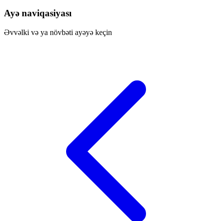
Ayə naviqasiyası
Əvvəlki və ya növbəti ayəyə keçin