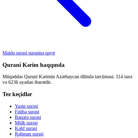
Maidə surəsi surəsinə qayıt
Qurani Kərim haqqında
Müqəddəs Qurani Kərimin Azərbaycan dilində tərcüməsi. 114 surə
və 6236 ayədən ibarətdir.
Tez keçidlər
Yasin surəsi
Fatihə surəsi
Bəqərə surəsi
Mülk surəsi
Kəhf surəsi
Rəhman surəsi