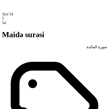
Ayə 54
5
54
Maidə surəsi
سورة المائدة