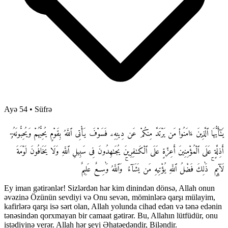
Ayə 54
•
Süfrə
يَـٰٓأَيُّهَا ٱلَّذِينَ ءَامَنُوا۟ مَن يَرْتَدَّ مِنكُمْ عَن دِينِهِۦ فَسَوْفَ يَأْتِى ٱللَّهُ بِقَوْمٍ يُحِبُّهُمْ وَيُحِبُّونَهُۥٓ
أَذِلَّةٍ عَلَى ٱلْمُؤْمِنِينَ أَعِزَّةٍ عَلَى ٱلْكَـٰفِرِينَ يُجَـٰهِدُونَ فِى سَبِيلِ ٱللَّهِ وَلَا يَخَافُونَ لَوْمَةَ
لَآئِمٍ ۚ ذَٰلِكَ فَضْلُ ٱللَّهِ يُؤْتِيهِ مَن يَشَآءُ ۚ وَٱللَّهُ وَٰسِعٌ عَلِيمٌ
Ey iman gətirənlər! Sizlərdən hər kim dinindən dönsə, Allah onun
əvəzinə Özünün sevdiyi və Onu sevən, möminlərə qarşı mülayim,
kafirlərə qarşı isə sərt olan, Allah yolunda cihad edən və tənə edənin
tənəsindən qorxmayan bir camaat gətirər. Bu, Allahın lütfüdür, onu
istədiyinə verər. Allah hər şeyi Əhatəedəndir, Biləndir.