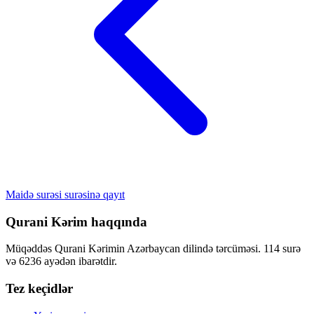
Maidə surəsi surəsinə qayıt
Qurani Kərim haqqında
Müqəddəs Qurani Kərimin Azərbaycan dilində tərcüməsi. 114 surə
və 6236 ayədən ibarətdir.
Tez keçidlər