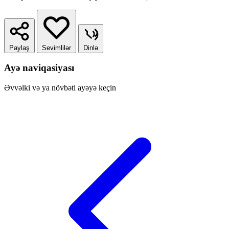
Paylaş
Sevimlilər
Dinlə
Ayə naviqasiyası
Əvvəlki və ya növbəti ayəyə keçin