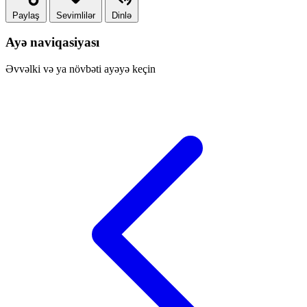
Paylaş
Sevimlilər
Dinlə
Ayə naviqasiyası
Əvvəlki və ya növbəti ayəyə keçin