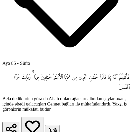
Ayə 85
•
Süfrə
فَأَثَـٰبَهُمُ ٱللَّهُ بِمَا قَالُوا۟ جَنَّـٰتٍ تَجْرِى مِن تَحْتِهَا ٱلْأَنْهَـٰرُ خَـٰلِدِينَ فِيهَا ۚ وَذَٰلِكَ جَزَآءُ
ٱلْمُحْسِنِينَ
Belə dediklərinə görə də Allah onları ağacları altından çaylar axan,
içində əbədi qalacaqları Cənnət bağları ilə mükafatlandırdı. Yaxşı iş
görənlərin mükafatı budur.