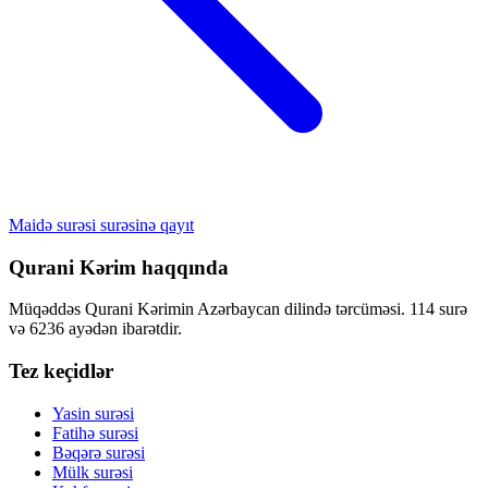
Maidə surəsi surəsinə qayıt
Qurani Kərim haqqında
Müqəddəs Qurani Kərimin Azərbaycan dilində tərcüməsi. 114 surə
və 6236 ayədən ibarətdir.
Tez keçidlər
Yasin surəsi
Fatihə surəsi
Bəqərə surəsi
Mülk surəsi