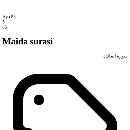
Ayə 85
5
85
Maidə surəsi
سورة المائدة