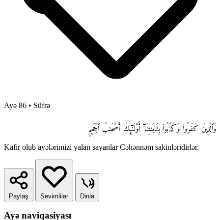
Ayə 86
•
Süfrə
وَٱلَّذِينَ كَفَرُوا۟ وَكَذَّبُوا۟ بِـَٔايَـٰتِنَآ أُو۟لَـٰٓئِكَ أَصْحَـٰبُ ٱلْجَحِيمِ
Kafir olub ayələrimizi yalan sayanlar Cəhənnəm sakinləridirlər.
Paylaş
Sevimlilər
Dinlə
Ayə naviqasiyası