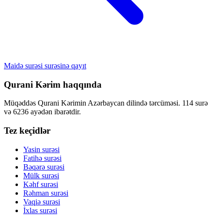
Maidə surəsi surəsinə qayıt
Qurani Kərim haqqında
Müqəddəs Qurani Kərimin Azərbaycan dilində tərcüməsi. 114 surə
və 6236 ayədən ibarətdir.
Tez keçidlər
Yasin surəsi
Fatihə surəsi
Bəqərə surəsi
Mülk surəsi
Kəhf surəsi
Rəhman surəsi
Vaqiə surəsi
İxlas surəsi