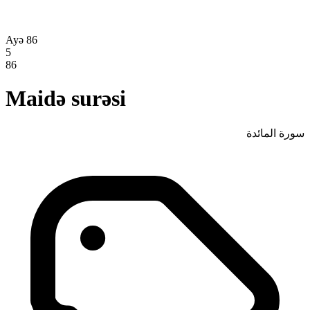
Ayə 86
5
86
Maidə surəsi
سورة المائدة