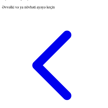
Əvvəlki və ya növbəti ayəyə keçin