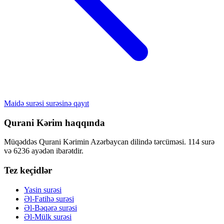
Maidə surəsi surəsinə qayıt
Qurani Kərim haqqında
Müqəddəs Qurani Kərimin Azərbaycan dilində tərcüməsi. 114 surə
və 6236 ayədən ibarətdir.
Tez keçidlər
Yasin surəsi
Əl-Fatihə surəsi
Əl-Bəqərə surəsi
Əl-Mülk surəsi