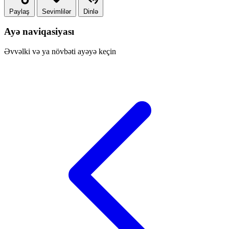
Paylaş
Sevimlilər
Dinlə
Ayə naviqasiyası
Əvvəlki və ya növbəti ayəyə keçin