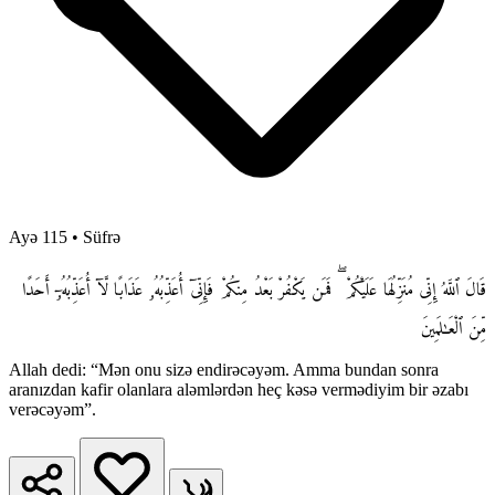
Ayə 115
•
Süfrə
قَالَ ٱللَّهُ إِنِّى مُنَزِّلُهَا عَلَيْكُمْ ۖ فَمَن يَكْفُرْ بَعْدُ مِنكُمْ فَإِنِّىٓ أُعَذِّبُهُۥ عَذَابًا لَّآ أُعَذِّبُهُۥٓ أَحَدًا
مِّنَ ٱلْعَـٰلَمِينَ
Allah dedi: “Mən onu sizə endirəcəyəm. Amma bundan sonra
aranızdan kafir olanlara aləmlərdən heç kəsə vermədiyim bir əzabı
verəcəyəm”.