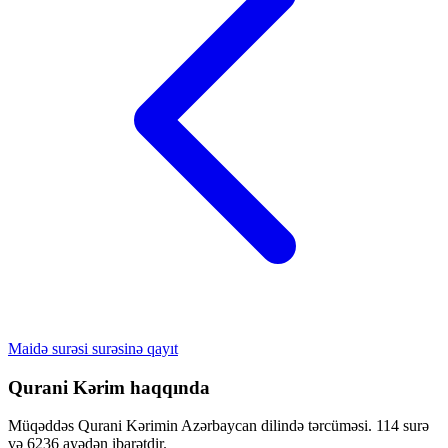
Maidə surəsi surəsinə qayıt
Qurani Kərim haqqında
Müqəddəs Qurani Kərimin Azərbaycan dilində tərcüməsi. 114 surə
və 6236 ayədən ibarətdir.