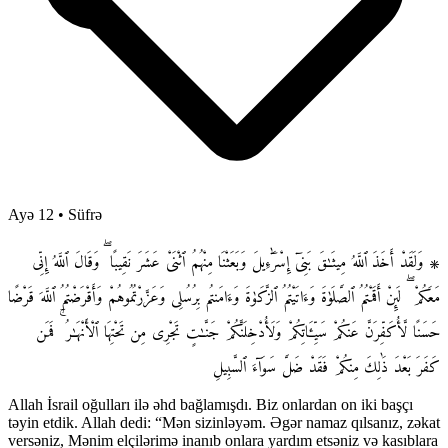
Ayə 12
•
Süfrə
۞ وَلَقَدْ أَخَذَ ٱللَّهُ مِيثَـٰقَ بَنِىٓ إِسْرَٰٓءِيلَ وَبَعَثْنَا مِنْهُمُ ٱثْنَىْ عَشَرَ نَقِيبًا ۖ وَقَالَ ٱللَّهُ إِنِّى
مَعَكُمْ ۖ لَئِنْ أَقَمْتُمُ ٱلصَّلَوٰةَ وَءَاتَيْتُمُ ٱلزَّكَوٰةَ وَءَامَنتُم بِرُسُلِى وَعَزَّرْتُمُوهُمْ وَأَقْرَضْتُمُ ٱللَّهَ قَرْضًا
حَسَنًا لَّأُكَفِّرَنَّ عَنكُمْ سَيِّـَٔاتِكُمْ وَلَأُدْخِلَنَّكُمْ جَنَّـٰتٍ تَجْرِى مِن تَحْتِهَا ٱلْأَنْهَـٰرُ ۚ فَمَن
كَفَرَ بَعْدَ ذَٰلِكَ مِنكُمْ فَقَدْ ضَلَّ سَوَآءَ ٱلسَّبِيلِ
Allah İsrail oğulları ilə əhd bağlamışdı. Biz onlardan on iki başçı
təyin etdik. Allah dedi: “Mən sizinləyəm. Əgər namaz qılsanız, zəkat
versəniz, Mənim elçilərimə inanıb onlara yardım etsəniz və kasıblara