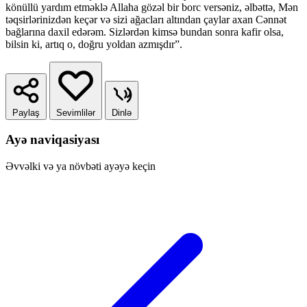
könüllü yardım etməklə Allaha gözəl bir borc versəniz, əlbəttə, Mən
təqsirlərinizdən keçər və sizi ağacları altından çaylar axan Cənnət
bağlarına daxil edərəm. Sizlərdən kimsə bundan sonra kafir olsa,
bilsin ki, artıq o, doğru yoldan azmışdır”.
Paylaş
Sevimlilər
Dinlə
Ayə naviqasiyası
Əvvəlki və ya növbəti ayəyə keçin