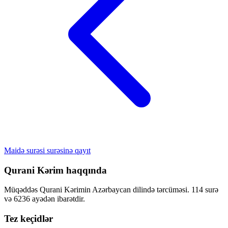
Maidə surəsi surəsinə qayıt
Qurani Kərim haqqında
Müqəddəs Qurani Kərimin Azərbaycan dilində tərcüməsi. 114 surə
və 6236 ayədən ibarətdir.
Tez keçidlər