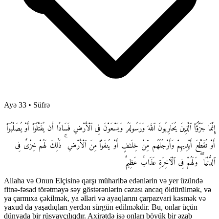
Ayə 33
•
Süfrə
إِنَّمَا جَزَٰٓؤُا۟ ٱلَّذِينَ يُحَارِبُونَ ٱللَّهَ وَرَسُولَهُۥ وَيَسْعَوْنَ فِى ٱلْأَرْضِ فَسَادًا أَن يُقَتَّلُوٓا۟ أَوْ يُصَلَّبُوٓا۟
أَوْ تُقَطَّعَ أَيْدِيهِمْ وَأَرْجُلُهُم مِّنْ خِلَـٰفٍ أَوْ يُنفَوْا۟ مِنَ ٱلْأَرْضِ ۚ ذَٰلِكَ لَهُمْ خِزْىٌ فِى
ٱلدُّنْيَا ۖ وَلَهُمْ فِى ٱلْـَٔاخِرَةِ عَذَابٌ عَظِيمٌ
Allaha və Onun Elçisinə qarşı müharibə edənlərin və yer üzündə
fitnə-fəsad törətməyə səy göstərənlərin cəzası ancaq öldürülmək, və
ya çarmıxa çəkilmək, ya əlləri və ayaqlarını çarpazvari kəsmək və
yaxud da yaşadıqları yerdən sürgün edilməkdir. Bu, onlar üçün
dünyada bir rüsvayçılıqdır. Axirətdə isə onları böyük bir əzab