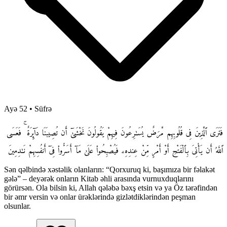
Ayə 52
•
Süfrə
فَتَرَى ٱلَّذِينَ فِى قُلُوبِهِم مَّرَضٌ يُسَـٰرِعُونَ فِيهِمْ يَقُولُونَ نَخْشَىٰٓ أَن تُصِيبَنَا دَآئِرَةٌ ۚ فَعَسَى
ٱللَّهُ أَن يَأْتِىَ بِٱلْفَتْحِ أَوْ أَمْرٍ مِّنْ عِندِهِۦ فَيُصْبِحُوا۟ عَلَىٰ مَآ أَسَرُّوا۟ فِىٓ أَنفُسِهِمْ نَـٰدِمِينَ
Sən qəlbində xəstəlik olanların: “Qorxuruq ki, başımıza bir fəlakət
gələ” – deyərək onların Kitab əhli arasında vurnuxduqlarını
görürsən. Ola bilsin ki, Allah qələbə bəxş etsin və ya Öz tərəfindən
bir əmr versin və onlar ürəklərində gizlətdiklərindən peşman
olsunlar.