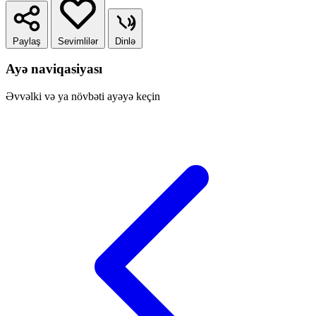
Paylaş
Sevimlilər
Dinlə
Ayə naviqasiyası
Əvvəlki və ya növbəti ayəyə keçin