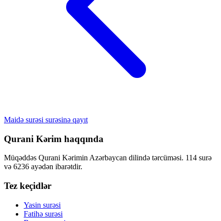
Maidə surəsi surəsinə qayıt
Qurani Kərim haqqında
Müqəddəs Qurani Kərimin Azərbaycan dilində tərcüməsi. 114 surə
və 6236 ayədən ibarətdir.
Tez keçidlər
Yasin surəsi
Fatihə surəsi