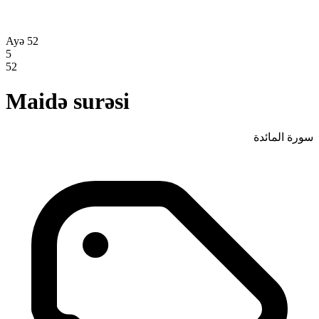
Ayə 52
5
52
Maidə surəsi
سورة المائدة