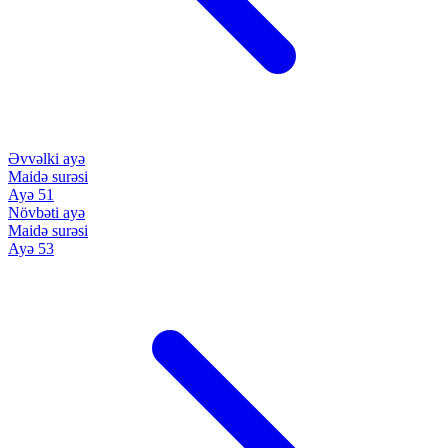
Əvvəlki ayə
Maidə surəsi
Ayə 51
Növbəti ayə
Maidə surəsi
Ayə 53