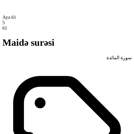
Ayə 61
5
61
Maidə surəsi
سورة المائدة