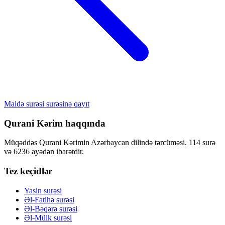
Maidə surəsi surəsinə qayıt
Qurani Kərim haqqında
Müqəddəs Qurani Kərimin Azərbaycan dilində tərcüməsi. 114 surə
və 6236 ayədən ibarətdir.
Tez keçidlər
Yasin surəsi
Əl-Fatihə surəsi
Əl-Bəqərə surəsi
Əl-Mülk surəsi