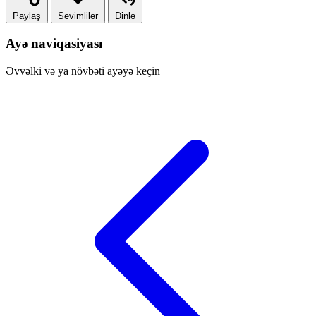
Paylaş
Sevimlilər
Dinlə
Ayə naviqasiyası
Əvvəlki və ya növbəti ayəyə keçin