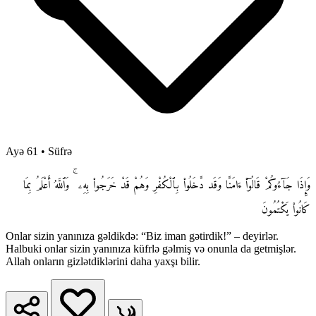
Ayə 61
•
Süfrə
وَإِذَا جَآءُوكُمْ قَالُوٓا۟ ءَامَنَّا وَقَد دَّخَلُوا۟ بِٱلْكُفْرِ وَهُمْ قَدْ خَرَجُوا۟ بِهِۦ ۚ وَٱللَّهُ أَعْلَمُ بِمَا
كَانُوا۟ يَكْتُمُونَ
Onlar sizin yanınıza gəldikdə: “Biz iman gətirdik!” – deyirlər.
Halbuki onlar sizin yanınıza küfrlə gəlmiş və onunla da getmişlər.
Allah onların gizlətdiklərini daha yaxşı bilir.