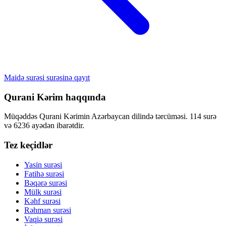
Maidə surəsi surəsinə qayıt
Qurani Kərim haqqında
Müqəddəs Qurani Kərimin Azərbaycan dilində tərcüməsi. 114 surə
və 6236 ayədən ibarətdir.
Tez keçidlər
Yasin surəsi
Fatihə surəsi
Bəqərə surəsi
Mülk surəsi
Kəhf surəsi
Rəhman surəsi
Vaqiə surəsi