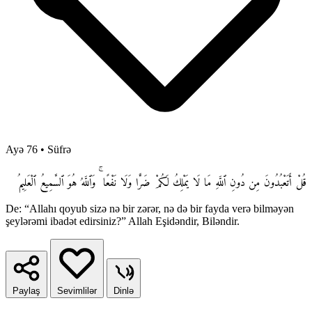
Ayə 76
•
Süfrə
قُلْ أَتَعْبُدُونَ مِن دُونِ ٱللَّهِ مَا لَا يَمْلِكُ لَكُمْ ضَرًّا وَلَا نَفْعًا ۚ وَٱللَّهُ هُوَ ٱلسَّمِيعُ ٱلْعَلِيمُ
De: “Allahı qoyub sizə nə bir zərər, nə də bir fayda verə bilməyən
şeylərəmi ibadət edirsiniz?” Allah Eşidəndir, Biləndir.
Paylaş
Sevimlilər
Dinlə