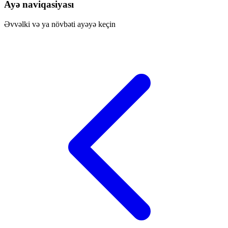
Ayə naviqasiyası
Əvvəlki və ya növbəti ayəyə keçin