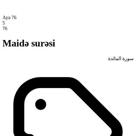
Ayə 76
5
76
Maidə surəsi
سورة المائدة