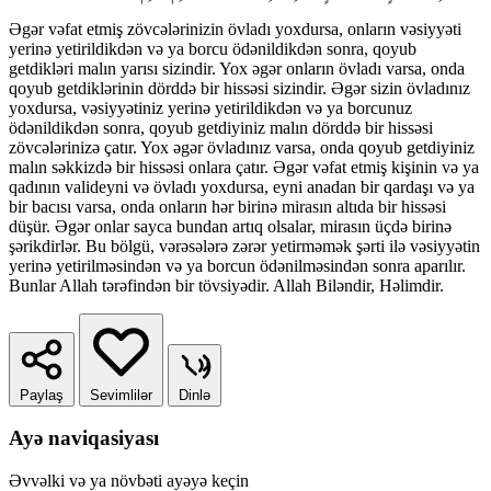
Əgər vəfat etmiş zövcələrinizin övladı yoxdursa, onların vəsiyyəti
yerinə yetirildikdən və ya borcu ödənildikdən sonra, qoyub
getdikləri malın yarısı sizindir. Yox əgər onların övladı varsa, onda
qoyub getdiklərinin dörddə bir hissəsi sizindir. Əgər sizin övladınız
yoxdursa, vəsiyyətiniz yerinə yetirildikdən və ya borcunuz
ödənildikdən sonra, qoyub getdiyiniz malın dörddə bir hissəsi
zövcələrinizə çatır. Yox əgər övladınız varsa, onda qoyub getdiyiniz
malın səkkizdə bir hissəsi onlara çatır. Əgər vəfat etmiş kişinin və ya
qadının valideyni və övladı yoxdursa, eyni anadan bir qardaşı və ya
bir bacısı varsa, onda onların hər birinə mirasın altıda bir hissəsi
düşür. Əgər onlar sayca bundan artıq olsalar, mirasın üçdə birinə
şərikdirlər. Bu bölgü, vərəsələrə zərər yetirməmək şərti ilə vəsiyyətin
yerinə yetirilməsindən və ya borcun ödənilməsindən sonra aparılır.
Bunlar Allah tərəfindən bir tövsiyədir. Allah Biləndir, Həlimdir.
Paylaş
Sevimlilər
Dinlə
Ayə naviqasiyası
Əvvəlki və ya növbəti ayəyə keçin