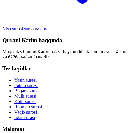
Nisa surəsi surəsinə qayıt
Qurani Kərim haqqında
Müqəddəs Qurani Kərimin Azərbaycan dilində tərcüməsi. 114 surə
və 6236 ayədən ibarətdir.
Tez keçidlər
Yasin surəsi
Fatihə surəsi
Bəqərə surəsi
Mülk surəsi
Kəhf surəsi
Rəhman surəsi
Vaqiə surəsi
İxlas surəsi
Məlumat