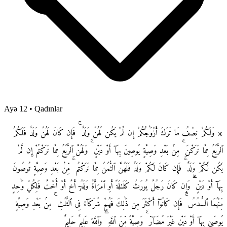
Ayə 12
•
Qadınlar
۞ وَلَكُمْ نِصْفُ مَا تَرَكَ أَزْوَٰجُكُمْ إِن لَّمْ يَكُن لَّهُنَّ وَلَدٌ ۚ فَإِن كَانَ لَهُنَّ وَلَدٌ فَلَكُمُ
ٱلرُّبُعُ مِمَّا تَرَكْنَ ۚ مِنۢ بَعْدِ وَصِيَّةٍ يُوصِينَ بِهَآ أَوْ دَيْنٍ ۚ وَلَهُنَّ ٱلرُّبُعُ مِمَّا تَرَكْتُمْ إِن لَّمْ
يَكُن لَّكُمْ وَلَدٌ ۚ فَإِن كَانَ لَكُمْ وَلَدٌ فَلَهُنَّ ٱلثُّمُنُ مِمَّا تَرَكْتُم ۚ مِّنۢ بَعْدِ وَصِيَّةٍ تُوصُونَ
بِهَآ أَوْ دَيْنٍ ۗ وَإِن كَانَ رَجُلٌ يُورَثُ كَلَـٰلَةً أَوِ ٱمْرَأَةٌ وَلَهُۥٓ أَخٌ أَوْ أُخْتٌ فَلِكُلِّ وَٰحِدٍ
مِّنْهُمَا ٱلسُّدُسُ ۚ فَإِن كَانُوٓا۟ أَكْثَرَ مِن ذَٰلِكَ فَهُمْ شُرَكَآءُ فِى ٱلثُّلُثِ ۚ مِنۢ بَعْدِ وَصِيَّةٍ
يُوصَىٰ بِهَآ أَوْ دَيْنٍ غَيْرَ مُضَآرٍّ ۚ وَصِيَّةً مِّنَ ٱللَّهِ ۗ وَٱللَّهُ عَلِيمٌ حَلِيمٌ