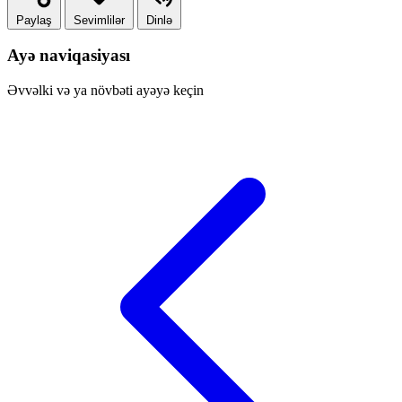
Paylaş
Sevimlilər
Dinlə
Ayə naviqasiyası
Əvvəlki və ya növbəti ayəyə keçin