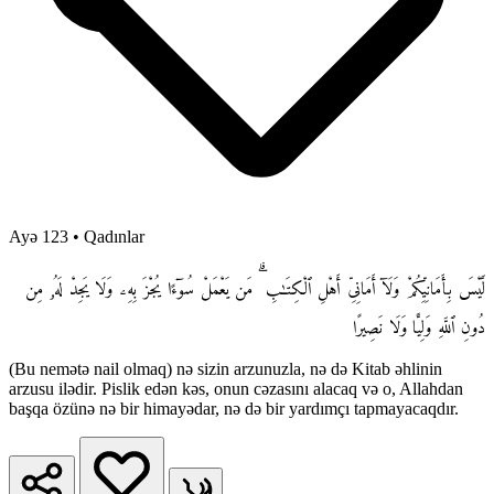
Ayə 123
•
Qadınlar
لَّيْسَ بِأَمَانِيِّكُمْ وَلَآ أَمَانِىِّ أَهْلِ ٱلْكِتَـٰبِ ۗ مَن يَعْمَلْ سُوٓءًا يُجْزَ بِهِۦ وَلَا يَجِدْ لَهُۥ مِن
دُونِ ٱللَّهِ وَلِيًّا وَلَا نَصِيرًا
(Bu nemətə nail olmaq) nə sizin arzunuzla, nə də Kitab əhlinin
arzusu ilədir. Pislik edən kəs, onun cəzasını alacaq və o, Allahdan
başqa özünə nə bir himayədar, nə də bir yardımçı tapmayacaqdır.