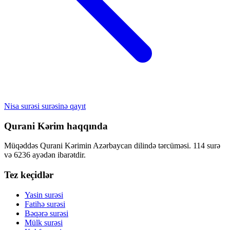
Nisa surəsi surəsinə qayıt
Qurani Kərim haqqında
Müqəddəs Qurani Kərimin Azərbaycan dilində tərcüməsi. 114 surə
və 6236 ayədən ibarətdir.
Tez keçidlər
Yasin surəsi
Fatihə surəsi
Bəqərə surəsi
Mülk surəsi