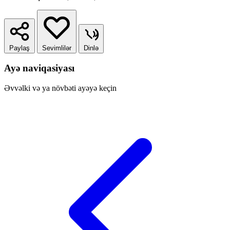
Paylaş
Sevimlilər
Dinlə
Ayə naviqasiyası
Əvvəlki və ya növbəti ayəyə keçin