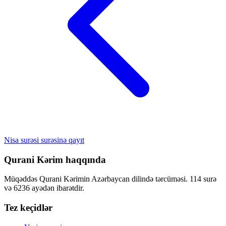
Nisa surəsi surəsinə qayıt
Qurani Kərim haqqında
Müqəddəs Qurani Kərimin Azərbaycan dilində tərcüməsi. 114 surə
və 6236 ayədən ibarətdir.
Tez keçidlər