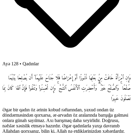
Ayə 128
•
Qadınlar
وَإِنِ ٱمْرَأَةٌ خَافَتْ مِنۢ بَعْلِهَا نُشُوزًا أَوْ إِعْرَاضًا فَلَا جُنَاحَ عَلَيْهِمَآ أَن يُصْلِحَا بَيْنَهُمَا
صُلْحًا ۚ وَٱلصُّلْحُ خَيْرٌ ۗ وَأُحْضِرَتِ ٱلْأَنفُسُ ٱلشُّحَّ ۚ وَإِن تُحْسِنُوا۟ وَتَتَّقُوا۟ فَإِنَّ ٱللَّهَ كَانَ بِمَا
تَعْمَلُونَ خَبِيرًا
Əgər bir qadın öz ərinin kobud rəftarından, yaxud ondan üz
döndərməsindən qorxarsa, ər-arvadın öz aralarında barışığa gəlməsi
onlara günah sayılmaz. Axı barışmaq daha xeyirlidir. Doğrusu,
nəfslər xəsislik etməyə hazırdır. Əgər qadınlarla yaxşı davranıb
Allahdan qorxsanız, bilin ki, Allah nə etdiklərinizdən xəbərdardır.