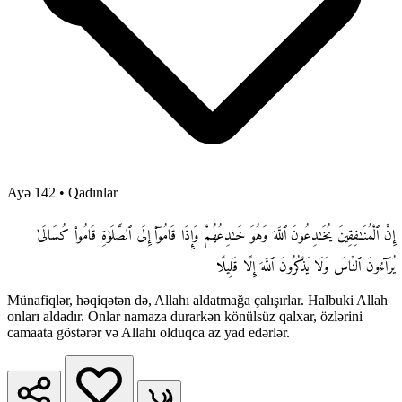
Ayə 142
•
Qadınlar
إِنَّ ٱلْمُنَـٰفِقِينَ يُخَـٰدِعُونَ ٱللَّهَ وَهُوَ خَـٰدِعُهُمْ وَإِذَا قَامُوٓا۟ إِلَى ٱلصَّلَوٰةِ قَامُوا۟ كُسَالَىٰ
يُرَآءُونَ ٱلنَّاسَ وَلَا يَذْكُرُونَ ٱللَّهَ إِلَّا قَلِيلًا
Münafiqlər, həqiqətən də, Allahı aldatmağa çalışırlar. Halbuki Allah
onları aldadır. Onlar namaza durarkən könülsüz qalxar, özlərini
camaata göstərər və Allahı olduqca az yad edərlər.