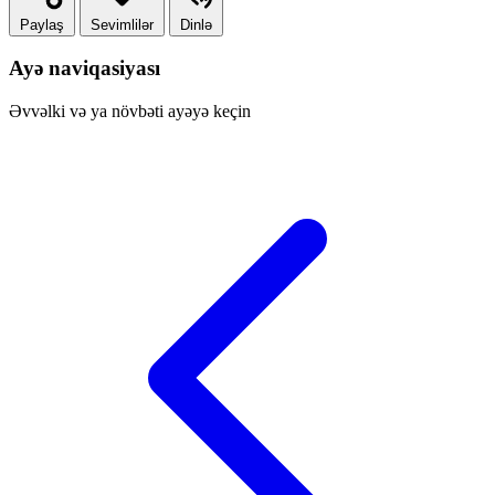
Paylaş
Sevimlilər
Dinlə
Ayə naviqasiyası
Əvvəlki və ya növbəti ayəyə keçin