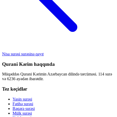
Nisa surəsi surəsinə qayıt
Qurani Kərim haqqında
Müqəddəs Qurani Kərimin Azərbaycan dilində tərcüməsi. 114 surə
və 6236 ayədən ibarətdir.
Tez keçidlər
Yasin surəsi
Fatihə surəsi
Bəqərə surəsi
Mülk surəsi