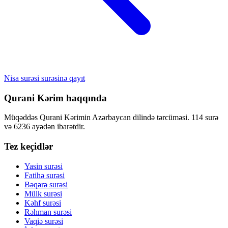
Nisa surəsi surəsinə qayıt
Qurani Kərim haqqında
Müqəddəs Qurani Kərimin Azərbaycan dilində tərcüməsi. 114 surə
və 6236 ayədən ibarətdir.
Tez keçidlər
Yasin surəsi
Fatihə surəsi
Bəqərə surəsi
Mülk surəsi
Kəhf surəsi
Rəhman surəsi
Vaqiə surəsi