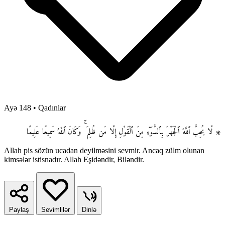
Ayə 148
•
Qadınlar
۞ لَّا يُحِبُّ ٱللَّهُ ٱلْجَهْرَ بِٱلسُّوٓءِ مِنَ ٱلْقَوْلِ إِلَّا مَن ظُلِمَ ۚ وَكَانَ ٱللَّهُ سَمِيعًا عَلِيمًا
Allah pis sözün ucadan deyilməsini sevmir. Ancaq zülm olunan
kimsələr istisnadır. Allah Eşidəndir, Biləndir.
Paylaş
Sevimlilər
Dinlə