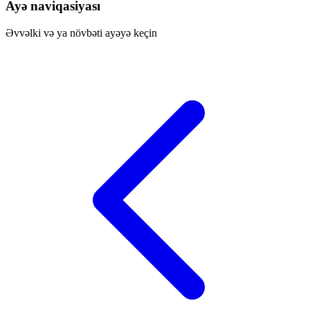
Ayə naviqasiyası
Əvvəlki və ya növbəti ayəyə keçin