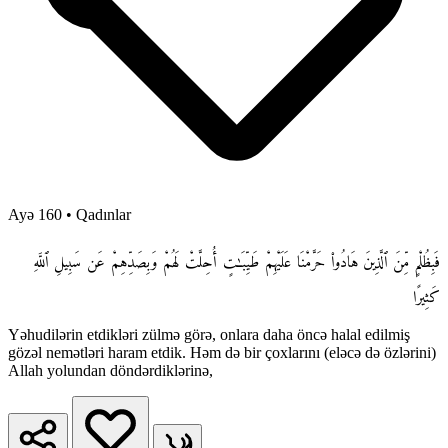
Ayə 160
•
Qadınlar
فَبِظُلْمٍ مِّنَ ٱلَّذِينَ هَادُوا۟ حَرَّمْنَا عَلَيْهِمْ طَيِّبَـٰتٍ أُحِلَّتْ لَهُمْ وَبِصَدِّهِمْ عَن سَبِيلِ ٱللَّهِ
كَثِيرًا
Yəhudilərin etdikləri zülmə görə, onlara daha öncə halal edilmiş
gözəl nemətləri haram etdik. Həm də bir çoxlarını (eləcə də özlərini)
Allah yolundan döndərdiklərinə,