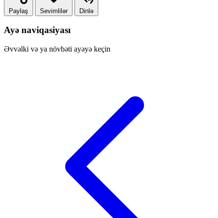
Paylaş
Sevimlilər
Dinlə
Ayə naviqasiyası
Əvvəlki və ya növbəti ayəyə keçin