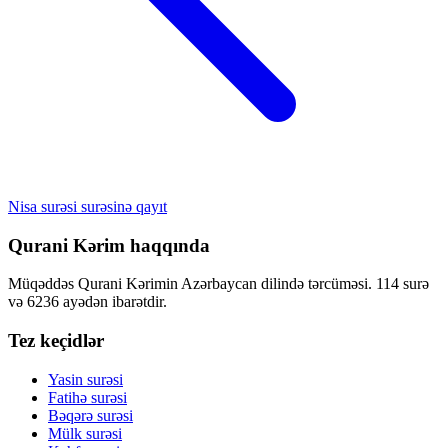
Nisa surəsi surəsinə qayıt
Qurani Kərim haqqında
Müqəddəs Qurani Kərimin Azərbaycan dilində tərcüməsi. 114 surə
və 6236 ayədən ibarətdir.
Tez keçidlər
Yasin surəsi
Fatihə surəsi
Bəqərə surəsi
Mülk surəsi