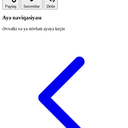
Paylaş
Sevimlilər
Dinlə
Ayə naviqasiyası
Əvvəlki və ya növbəti ayəyə keçin