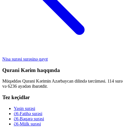
Nisa surəsi surəsinə qayıt
Qurani Kərim haqqında
Müqəddəs Qurani Kərimin Azərbaycan dilində tərcüməsi. 114 surə
və 6236 ayədən ibarətdir.
Tez keçidlər
Yasin surəsi
Əl-Fatihə surəsi
Əl-Bəqərə surəsi
Əl-Mülk surəsi