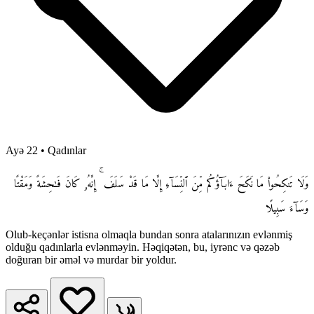
Ayə 22
•
Qadınlar
وَلَا تَنكِحُوا۟ مَا نَكَحَ ءَابَآؤُكُم مِّنَ ٱلنِّسَآءِ إِلَّا مَا قَدْ سَلَفَ ۚ إِنَّهُۥ كَانَ فَـٰحِشَةً وَمَقْتًا
وَسَآءَ سَبِيلًا
Olub-keçənlər istisna olmaqla bundan sonra atalarınızın evlənmiş
olduğu qadınlarla evlənməyin. Həqiqətən, bu, iyrənc və qəzəb
doğuran bir əməl və murdar bir yoldur.