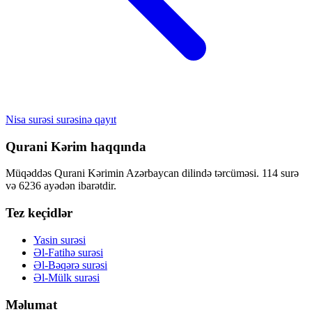
Nisa surəsi surəsinə qayıt
Qurani Kərim haqqında
Müqəddəs Qurani Kərimin Azərbaycan dilində tərcüməsi. 114 surə
və 6236 ayədən ibarətdir.
Tez keçidlər
Yasin surəsi
Əl-Fatihə surəsi
Əl-Bəqərə surəsi
Əl-Mülk surəsi
Məlumat