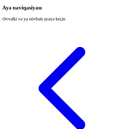
Ayə naviqasiyası
Əvvəlki və ya növbəti ayəyə keçin