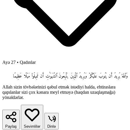
Ayə 27
•
Qadınlar
وَٱللَّهُ يُرِيدُ أَن يَتُوبَ عَلَيْكُمْ وَيُرِيدُ ٱلَّذِينَ يَتَّبِعُونَ ٱلشَّهَوَٰتِ أَن تَمِيلُوا۟ مَيْلًا عَظِيمًا
Allah sizin tövbələrinizi qəbul etmək istədiyi halda, ehtiraslara
qapılanlar sizi çox kənara meyl etməyə (haqdan uzaqlaşmağa)
yönəldərlər.
Paylaş
Sevimlilər
Dinlə