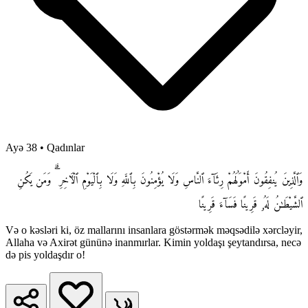
Ayə 38
•
Qadınlar
وَٱلَّذِينَ يُنفِقُونَ أَمْوَٰلَهُمْ رِئَآءَ ٱلنَّاسِ وَلَا يُؤْمِنُونَ بِٱللَّهِ وَلَا بِٱلْيَوْمِ ٱلْـَٔاخِرِ ۗ وَمَن يَكُنِ
ٱلشَّيْطَـٰنُ لَهُۥ قَرِينًا فَسَآءَ قَرِينًا
Və o kəsləri ki, öz mallarını insanlara göstərmək məqsədilə xərcləyir,
Allaha və Axirət gününə inanmırlar. Kimin yoldaşı şeytandırsa, necə
də pis yoldaşdır o!