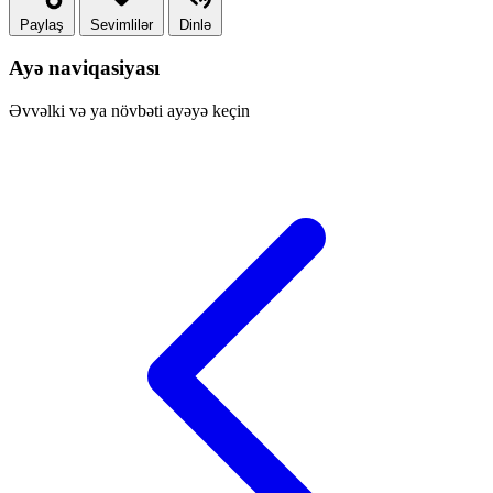
Paylaş
Sevimlilər
Dinlə
Ayə naviqasiyası
Əvvəlki və ya növbəti ayəyə keçin