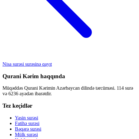
Nisa surəsi surəsinə qayıt
Qurani Kərim haqqında
Müqəddəs Qurani Kərimin Azərbaycan dilində tərcüməsi. 114 surə
və 6236 ayədən ibarətdir.
Tez keçidlər
Yasin surəsi
Fatihə surəsi
Bəqərə surəsi
Mülk surəsi