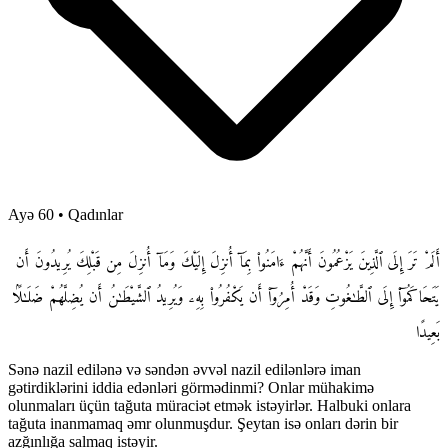
Ayə 60
•
Qadınlar
أَلَمْ تَرَ إِلَى ٱلَّذِينَ يَزْعُمُونَ أَنَّهُمْ ءَامَنُوا۟ بِمَآ أُنزِلَ إِلَيْكَ وَمَآ أُنزِلَ مِن قَبْلِكَ يُرِيدُونَ أَن
يَتَحَاكَمُوٓا۟ إِلَى ٱلطَّـٰغُوتِ وَقَدْ أُمِرُوٓا۟ أَن يَكْفُرُوا۟ بِهِۦ وَيُرِيدُ ٱلشَّيْطَـٰنُ أَن يُضِلَّهُمْ ضَلَـٰلًۢا
بَعِيدًا
Sənə nazil edilənə və səndən əvvəl nazil edilənlərə iman
gətirdiklərini iddia edənləri görmədinmi? Onlar mühakimə
olunmaları üçün tağuta müraciət etmək istəyirlər. Halbuki onlara
tağuta inanmamaq əmr olunmuşdur. Şeytan isə onları dərin bir
azğınlığa salmaq istəyir.