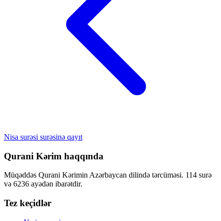
Nisa surəsi surəsinə qayıt
Qurani Kərim haqqında
Müqəddəs Qurani Kərimin Azərbaycan dilində tərcüməsi. 114 surə
və 6236 ayədən ibarətdir.
Tez keçidlər