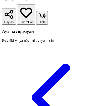
Paylaş
Sevimlilər
Dinlə
Ayə naviqasiyası
Əvvəlki və ya növbəti ayəyə keçin