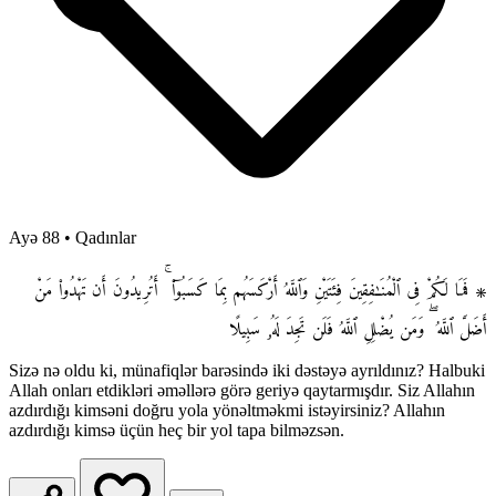
Ayə 88
•
Qadınlar
۞ فَمَا لَكُمْ فِى ٱلْمُنَـٰفِقِينَ فِئَتَيْنِ وَٱللَّهُ أَرْكَسَهُم بِمَا كَسَبُوٓا۟ ۚ أَتُرِيدُونَ أَن تَهْدُوا۟ مَنْ
أَضَلَّ ٱللَّهُ ۖ وَمَن يُضْلِلِ ٱللَّهُ فَلَن تَجِدَ لَهُۥ سَبِيلًا
Sizə nə oldu ki, münafiqlər barəsində iki dəstəyə ayrıldınız? Halbuki
Allah onları etdikləri əməllərə görə geriyə qaytarmışdır. Siz Allahın
azdırdığı kimsəni doğru yola yönəltməkmi istəyirsiniz? Allahın
azdırdığı kimsə üçün heç bir yol tapa bilməzsən.