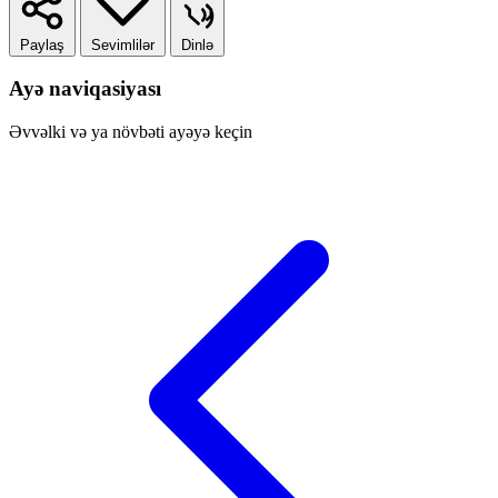
Paylaş
Sevimlilər
Dinlə
Ayə naviqasiyası
Əvvəlki və ya növbəti ayəyə keçin