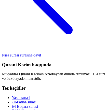
Nisa surəsi surəsinə qayıt
Qurani Kərim haqqında
Müqəddəs Qurani Kərimin Azərbaycan dilində tərcüməsi. 114 surə
və 6236 ayədən ibarətdir.
Tez keçidlər
Yasin surəsi
Əl-Fatihə surəsi
Əl-Bəqərə surəsi