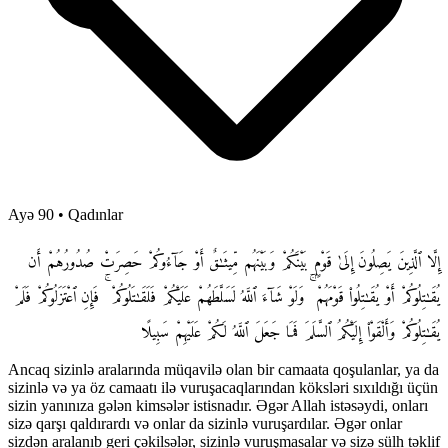
Ayə 90
•
Qadınlar
إِلَّا ٱلَّذِينَ يَصِلُونَ إِلَىٰ قَوْمٍۭ بَيْنَكُمْ وَبَيْنَهُم مِّيثَـٰقٌ أَوْ جَآءُوكُمْ حَصِرَتْ صُدُورُهُمْ أَن
يُقَـٰتِلُوكُمْ أَوْ يُقَـٰتِلُوا۟ قَوْمَهُمْ ۚ وَلَوْ شَآءَ ٱللَّهُ لَسَلَّطَهُمْ عَلَيْكُمْ فَلَقَـٰتَلُوكُمْ ۚ فَإِنِ ٱعْتَزَلُوكُمْ فَلَمْ
يُقَـٰتِلُوكُمْ وَأَلْقَوْا۟ إِلَيْكُمُ ٱلسَّلَمَ فَمَا جَعَلَ ٱللَّهُ لَكُمْ عَلَيْهِمْ سَبِيلًا
Ancaq sizinlə aralarında müqavilə olan bir camaata qoşulanlar, ya da
sizinlə və ya öz camaatı ilə vuruşacaqlarından köksləri sıxıldığı üçün
sizin yanınıza gələn kimsələr istisnadır. Əgər Allah istəsəydi, onları
sizə qarşı qaldırardı və onlar da sizinlə vuruşardılar. Əgər onlar
sizdən aralanıb geri çəkilsələr, sizinlə vuruşmasalar və sizə sülh təklif