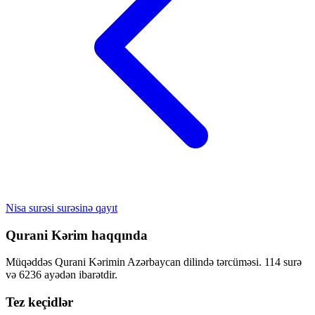
Nisa surəsi surəsinə qayıt
Qurani Kərim haqqında
Müqəddəs Qurani Kərimin Azərbaycan dilində tərcüməsi. 114 surə
və 6236 ayədən ibarətdir.
Tez keçidlər