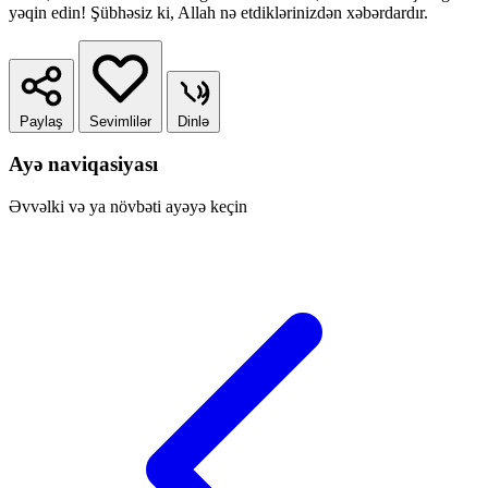
yəqin edin! Şübhəsiz ki, Allah nə etdiklərinizdən xəbərdardır.
Paylaş
Sevimlilər
Dinlə
Ayə naviqasiyası
Əvvəlki və ya növbəti ayəyə keçin