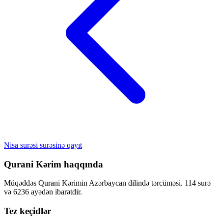
Nisa surəsi surəsinə qayıt
Qurani Kərim haqqında
Müqəddəs Qurani Kərimin Azərbaycan dilində tərcüməsi. 114 surə
və 6236 ayədən ibarətdir.
Tez keçidlər