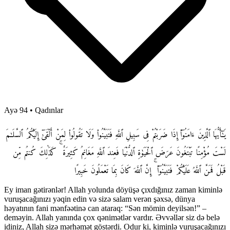
Ayə 94
•
Qadınlar
يَـٰٓأَيُّهَا ٱلَّذِينَ ءَامَنُوٓا۟ إِذَا ضَرَبْتُمْ فِى سَبِيلِ ٱللَّهِ فَتَبَيَّنُوا۟ وَلَا تَقُولُوا۟ لِمَنْ أَلْقَىٰٓ إِلَيْكُمُ ٱلسَّلَـٰمَ
لَسْتَ مُؤْمِنًا تَبْتَغُونَ عَرَضَ ٱلْحَيَوٰةِ ٱلدُّنْيَا فَعِندَ ٱللَّهِ مَغَانِمُ كَثِيرَةٌ ۚ كَذَٰلِكَ كُنتُم مِّن
قَبْلُ فَمَنَّ ٱللَّهُ عَلَيْكُمْ فَتَبَيَّنُوٓا۟ ۚ إِنَّ ٱللَّهَ كَانَ بِمَا تَعْمَلُونَ خَبِيرًا
Ey iman gətirənlər! Allah yolunda döyüşə çıxdığınız zaman kiminlə
vuruşacağınızı yəqin edin və sizə salam verən şəxsə, dünya
həyatının fani mənfəətinə can ataraq: “Sən mömin deyilsən!” –
deməyin. Allah yanında çox qənimətlər vardır. Əvvəllər siz də belə
idiniz, Allah sizə mərhəmət göstərdi. Odur ki, kiminlə vuruşacağınızı