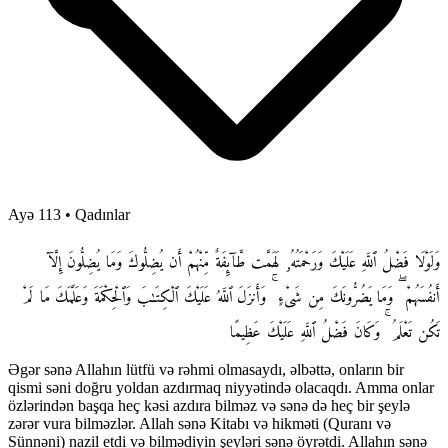
Ayə 113
•
Qadınlar
وَلَوْلَا فَضْلُ ٱللَّهِ عَلَيْكَ وَرَحْمَتُهُۥ لَهَمَّت طَّآئِفَةٌ مِّنْهُمْ أَن يُضِلُّوكَ وَمَا يُضِلُّونَ إِلَّآ
أَنفُسَهُمْ ۖ وَمَا يَضُرُّونَكَ مِن شَىْءٍ ۚ وَأَنزَلَ ٱللَّهُ عَلَيْكَ ٱلْكِتَـٰبَ وَٱلْحِكْمَةَ وَعَلَّمَكَ مَا لَمْ
تَكُن تَعْلَمُ ۚ وَكَانَ فَضْلُ ٱللَّهِ عَلَيْكَ عَظِيمًا
Əgər sənə Allahın lütfü və rəhmi olmasaydı, əlbəttə, onların bir
qismi səni doğru yoldan azdırmaq niyyətində olacaqdı. Amma onlar
özlərindən başqa heç kəsi azdıra bilməz və sənə də heç bir şeylə
zərər vura bilməzlər. Allah sənə Kitabı və hikməti (Quranı və
Sünnəni) nazil etdi və bilmədiyin şeyləri sənə öyrətdi. Allahın sənə