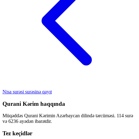
Nisa surəsi surəsinə qayıt
Qurani Kərim haqqında
Müqəddəs Qurani Kərimin Azərbaycan dilində tərcüməsi. 114 surə
və 6236 ayədən ibarətdir.
Tez keçidlər