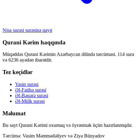
Nisa surəsi surəsinə qayıt
Qurani Kərim haqqında
Müqəddəs Qurani Kərimin Azərbaycan dilində tərcüməsi. 114 surə
və 6236 ayədən ibarətdir.
Tez keçidlər
Yasin surəsi
Əl-Fatihə surəsi
Əl-Bəqərə surəsi
Əl-Mülk surəsi
Məlumat
Bu sayt Qurani Kərimi oxumaq və öyrənmək üçün hazırlanmışdır.
Tərcümə: Vasim Məmmədəliyev və Ziya Bünyadov