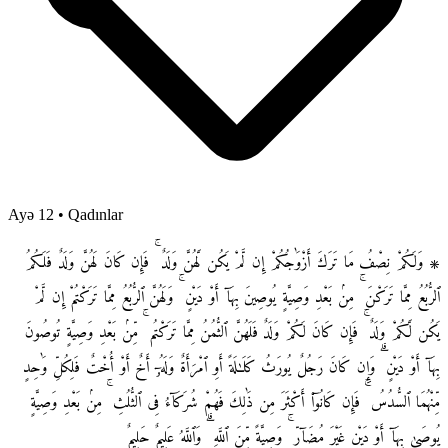
Ayə 12
•
Qadınlar
۞ وَلَكُمْ نِصْفُ مَا تَرَكَ أَزْوَٰجُكُمْ إِن لَّمْ يَكُن لَّهُنَّ وَلَدٌ ۚ فَإِن كَانَ لَهُنَّ وَلَدٌ فَلَكُمُ
ٱلرُّبُعُ مِمَّا تَرَكْنَ ۚ مِنۢ بَعْدِ وَصِيَّةٍ يُوصِينَ بِهَآ أَوْ دَيْنٍ ۚ وَلَهُنَّ ٱلرُّبُعُ مِمَّا تَرَكْتُمْ إِن لَّمْ
يَكُن لَّكُمْ وَلَدٌ ۚ فَإِن كَانَ لَكُمْ وَلَدٌ فَلَهُنَّ ٱلثُّمُنُ مِمَّا تَرَكْتُم ۚ مِّنۢ بَعْدِ وَصِيَّةٍ تُوصُونَ
بِهَآ أَوْ دَيْنٍ ۗ وَإِن كَانَ رَجُلٌ يُورَثُ كَلَـٰلَةً أَوِ ٱمْرَأَةٌ وَلَهُۥٓ أَخٌ أَوْ أُخْتٌ فَلِكُلِّ وَٰحِدٍ
مِّنْهُمَا ٱلسُّدُسُ ۚ فَإِن كَانُوٓا۟ أَكْثَرَ مِن ذَٰلِكَ فَهُمْ شُرَكَآءُ فِى ٱلثُّلُثِ ۚ مِنۢ بَعْدِ وَصِيَّةٍ
يُوصَىٰ بِهَآ أَوْ دَيْنٍ غَيْرَ مُضَآرٍّ ۚ وَصِيَّةً مِّنَ ٱللَّهِ ۗ وَٱللَّهُ عَلِيمٌ حَلِيمٌ