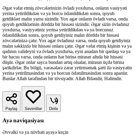
Əgər vəfat etmiş zövcələrinizin övladı yoxdursa, onların vəsiyyəti
yerinə yetirildikdən və ya borcu ödənildikdən sonra, qoyub
getdikləri malın yarısı sizindir. Yox əgər onların övladı varsa, onda
qoyub getdiklərinin dörddə bir hissəsi sizindir. Əgər sizin övladınız
yoxdursa, vəsiyyətiniz yerinə yetirildikdən və ya borcunuz
ödənildikdən sonra, qoyub getdiyiniz malın dörddə bir hissəsi
zövcələrinizə çatır. Yox əgər övladınız varsa, onda qoyub getdiyiniz
malın səkkizdə bir hissəsi onlara çatır. Əgər vəfat etmiş kişinin və ya
qadının valideyni və övladı yoxdursa, eyni anadan bir qardaşı və ya
bir bacısı varsa, onda onların hər birinə mirasın altıda bir hissəsi
düşür. Əgər onlar sayca bundan artıq olsalar, mirasın üçdə birinə
şərikdirlər. Bu bölgü, vərəsələrə zərər yetirməmək şərti ilə vəsiyyətin
yerinə yetirilməsindən və ya borcun ödənilməsindən sonra aparılır.
Bunlar Allah tərəfindən bir tövsiyədir. Allah Biləndir, Həlimdir.
Paylaş
Sevimlilər
Dinlə
Ayə naviqasiyası
Əvvəlki və ya növbəti ayəyə keçin