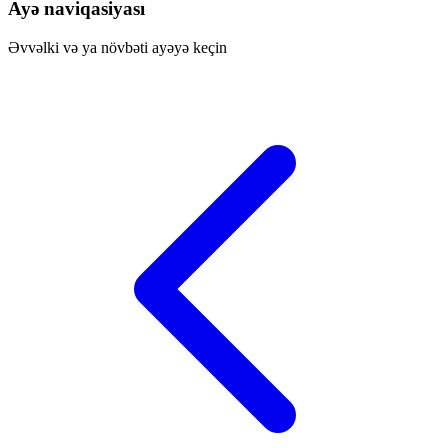
Ayə naviqasiyası
Əvvəlki və ya növbəti ayəyə keçin