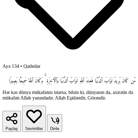
Ayə 134
•
Qadınlar
مَّن كَانَ يُرِيدُ ثَوَابَ ٱلدُّنْيَا فَعِندَ ٱللَّهِ ثَوَابُ ٱلدُّنْيَا وَٱلْـَٔاخِرَةِ ۚ وَكَانَ ٱللَّهُ سَمِيعًۢا بَصِيرًا
Hər kəs dünya mükafatını istərsə, bilsin ki, dünyanın da, axirətin də
mükafatı Allah yanındadır. Allah Eşidəndir, Görəndir.
Paylaş
Sevimlilər
Dinlə