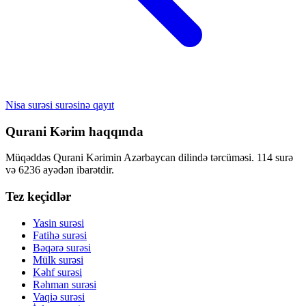
Nisa surəsi surəsinə qayıt
Qurani Kərim haqqında
Müqəddəs Qurani Kərimin Azərbaycan dilində tərcüməsi. 114 surə
və 6236 ayədən ibarətdir.
Tez keçidlər
Yasin surəsi
Fatihə surəsi
Bəqərə surəsi
Mülk surəsi
Kəhf surəsi
Rəhman surəsi
Vaqiə surəsi