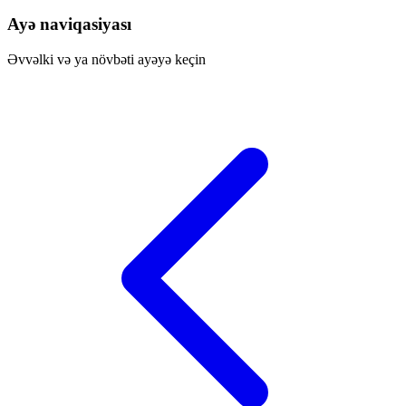
Ayə naviqasiyası
Əvvəlki və ya növbəti ayəyə keçin