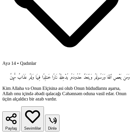
Ayə 14
•
Qadınlar
وَمَن يَعْصِ ٱللَّهَ وَرَسُولَهُۥ وَيَتَعَدَّ حُدُودَهُۥ يُدْخِلْهُ نَارًا خَـٰلِدًا فِيهَا وَلَهُۥ عَذَابٌ مُّهِينٌ
Kim Allaha və Onun Elçisinə asi olub Onun hüdudlarını aşarsa,
Allah onu içində əbədi qalacağı Cəhənnəm oduna vasil edər. Onun
üçün alçaldıcı bir əzab vardır.
Paylaş
Sevimlilər
Dinlə