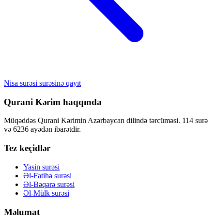
Nisa surəsi surəsinə qayıt
Qurani Kərim haqqında
Müqəddəs Qurani Kərimin Azərbaycan dilində tərcüməsi. 114 surə
və 6236 ayədən ibarətdir.
Tez keçidlər
Yasin surəsi
Əl-Fatihə surəsi
Əl-Bəqərə surəsi
Əl-Mülk surəsi
Məlumat