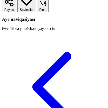
Paylaş
Sevimlilər
Dinlə
Ayə naviqasiyası
Əvvəlki və ya növbəti ayəyə keçin