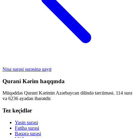
Nisa surəsi surəsinə qayıt
Qurani Kərim haqqında
Müqəddəs Qurani Kərimin Azərbaycan dilində tərcüməsi. 114 surə
və 6236 ayədən ibarətdir.
Tez keçidlər
Yasin surəsi
Fatihə surəsi
Bəqərə surəsi