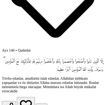
Ayə 146
•
Qadınlar
إِلَّا ٱلَّذِينَ تَابُوا۟ وَأَصْلَحُوا۟ وَٱعْتَصَمُوا۟ بِٱللَّهِ وَأَخْلَصُوا۟ دِينَهُمْ لِلَّهِ فَأُو۟لَـٰٓئِكَ مَعَ ٱلْمُؤْمِنِينَ ۖ
وَسَوْفَ يُؤْتِ ٱللَّهُ ٱلْمُؤْمِنِينَ أَجْرًا عَظِيمًا
Tövbə edənlər, əməllərini islah edənlər, Allahdan möhkəm
yapışanlar və öz dinlərini Allaha məxsus edənlər istisnadır. Bunlar
möminlərlə birgə olacaqlar. Möminlərə isə Allah böyük mükafat
verəcəkdir.