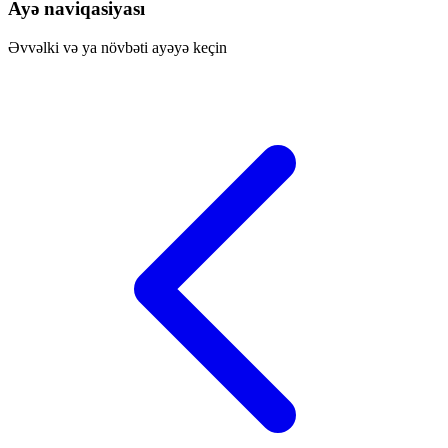
Ayə naviqasiyası
Əvvəlki və ya növbəti ayəyə keçin