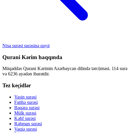
Nisa surəsi surəsinə qayıt
Qurani Kərim haqqında
Müqəddəs Qurani Kərimin Azərbaycan dilində tərcüməsi. 114 surə
və 6236 ayədən ibarətdir.
Tez keçidlər
Yasin surəsi
Fatihə surəsi
Bəqərə surəsi
Mülk surəsi
Kəhf surəsi
Rəhman surəsi
Vaqiə surəsi