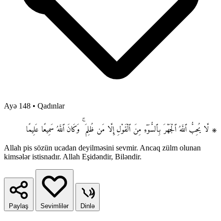
Ayə 148
•
Qadınlar
۞ لَّا يُحِبُّ ٱللَّهُ ٱلْجَهْرَ بِٱلسُّوٓءِ مِنَ ٱلْقَوْلِ إِلَّا مَن ظُلِمَ ۚ وَكَانَ ٱللَّهُ سَمِيعًا عَلِيمًا
Allah pis sözün ucadan deyilməsini sevmir. Ancaq zülm olunan
kimsələr istisnadır. Allah Eşidəndir, Biləndir.
Paylaş
Sevimlilər
Dinlə