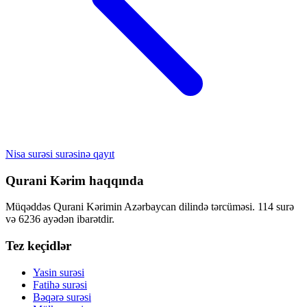
Nisa surəsi surəsinə qayıt
Qurani Kərim haqqında
Müqəddəs Qurani Kərimin Azərbaycan dilində tərcüməsi. 114 surə
və 6236 ayədən ibarətdir.
Tez keçidlər
Yasin surəsi
Fatihə surəsi
Bəqərə surəsi