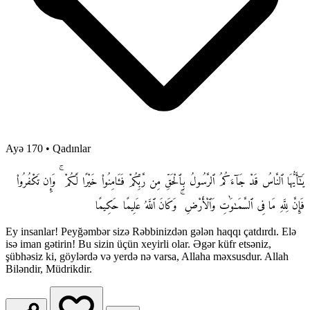
Ayə 170
•
Qadınlar
يَـٰٓأَيُّهَا ٱلنَّاسُ قَدْ جَآءَكُمُ ٱلرَّسُولُ بِٱلْحَقِّ مِن رَّبِّكُمْ فَـَٔامِنُوا۟ خَيْرًا لَّكُمْ ۚ وَإِن تَكْفُرُوا۟
فَإِنَّ لِلَّهِ مَا فِى ٱلسَّمَـٰوَٰتِ وَٱلْأَرْضِ ۚ وَكَانَ ٱللَّهُ عَلِيمًا حَكِيمًا
Ey insanlar! Peyğəmbər sizə Rəbbinizdən gələn haqqı çatdırdı. Elə
isə iman gətirin! Bu sizin üçün xeyirli olar. Əgər küfr etsəniz,
şübhəsiz ki, göylərdə və yerdə nə varsa, Allaha məxsusdur. Allah
Biləndir, Müdrikdir.