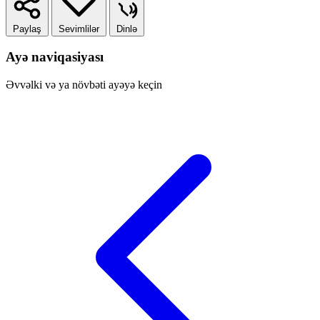
Paylaş
Sevimlilər
Dinlə
Ayə naviqasiyası
Əvvəlki və ya növbəti ayəyə keçin