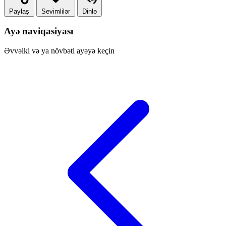
Paylaş
Sevimlilər
Dinlə
Ayə naviqasiyası
Əvvəlki və ya növbəti ayəyə keçin