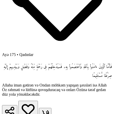
Ayə 175
•
Qadınlar
فَأَمَّا ٱلَّذِينَ ءَامَنُوا۟ بِٱللَّهِ وَٱعْتَصَمُوا۟ بِهِۦ فَسَيُدْخِلُهُمْ فِى رَحْمَةٍ مِّنْهُ وَفَضْلٍ وَيَهْدِيهِمْ إِلَيْهِ
صِرَٰطًا مُّسْتَقِيمًا
Allaha iman gətirən və Ondan möhkəm yapışan şəxsləri isə Allah
Öz rəhməti və lütfünə qovuşduracaq və onları Özünə tərəf gedən
düz yola yönəldəcəkdir.