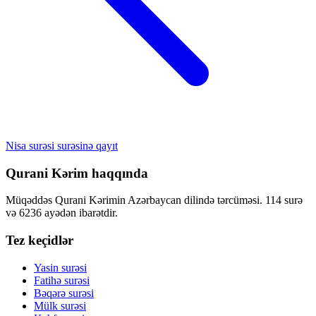
Nisa surəsi surəsinə qayıt
Qurani Kərim haqqında
Müqəddəs Qurani Kərimin Azərbaycan dilində tərcüməsi. 114 surə
və 6236 ayədən ibarətdir.
Tez keçidlər
Yasin surəsi
Fatihə surəsi
Bəqərə surəsi
Mülk surəsi