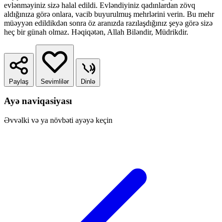
evlənməyiniz sizə halal edildi. Evləndiyiniz qadınlardan zövq
aldığınıza görə onlara, vacib buyurulmuş mehrlərini verin. Bu mehr
müəyyən edildikdən sonra öz aranızda razılaşdığınız şeyə görə sizə
heç bir günah olmaz. Həqiqətən, Allah Biləndir, Müdrikdir.
Paylaş
Sevimlilər
Dinlə
Ayə naviqasiyası
Əvvəlki və ya növbəti ayəyə keçin