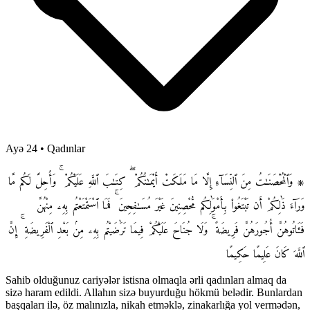
Ayə 24
•
Qadınlar
۞ وَٱلْمُحْصَنَـٰتُ مِنَ ٱلنِّسَآءِ إِلَّا مَا مَلَكَتْ أَيْمَـٰنُكُمْ ۖ كِتَـٰبَ ٱللَّهِ عَلَيْكُمْ ۚ وَأُحِلَّ لَكُم مَّا
وَرَآءَ ذَٰلِكُمْ أَن تَبْتَغُوا۟ بِأَمْوَٰلِكُم مُّحْصِنِينَ غَيْرَ مُسَـٰفِحِينَ ۚ فَمَا ٱسْتَمْتَعْتُم بِهِۦ مِنْهُنَّ
فَـَٔاتُوهُنَّ أُجُورَهُنَّ فَرِيضَةً ۚ وَلَا جُنَاحَ عَلَيْكُمْ فِيمَا تَرَٰضَيْتُم بِهِۦ مِنۢ بَعْدِ ٱلْفَرِيضَةِ ۚ إِنَّ
ٱللَّهَ كَانَ عَلِيمًا حَكِيمًا
Sahib olduğunuz cariyələr istisna olmaqla ərli qadınları almaq da
sizə haram edildi. Allahın sizə buyurduğu hökmü belədir. Bunlardan
başqaları ilə, öz malınızla, nikah etməklə, zinakarlığa yol vermədən,