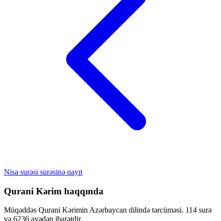
Nisa surəsi surəsinə qayıt
Qurani Kərim haqqında
Müqəddəs Qurani Kərimin Azərbaycan dilində tərcüməsi. 114 surə
və 6236 ayədən ibarətdir.