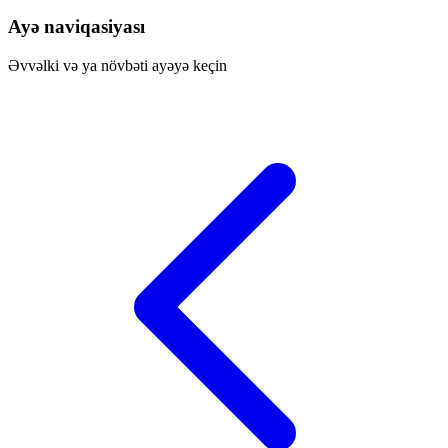
Ayə naviqasiyası
Əvvəlki və ya növbəti ayəyə keçin