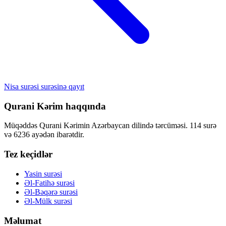
Nisa surəsi surəsinə qayıt
Qurani Kərim haqqında
Müqəddəs Qurani Kərimin Azərbaycan dilində tərcüməsi. 114 surə
və 6236 ayədən ibarətdir.
Tez keçidlər
Yasin surəsi
Əl-Fatihə surəsi
Əl-Bəqərə surəsi
Əl-Mülk surəsi
Məlumat