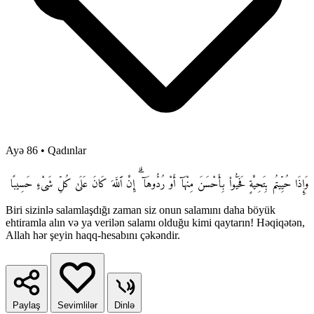
Ayə 86
•
Qadınlar
وَإِذَا حُيِّيتُم بِتَحِيَّةٍ فَحَيُّوا۟ بِأَحْسَنَ مِنْهَآ أَوْ رُدُّوهَآ ۗ إِنَّ ٱللَّهَ كَانَ عَلَىٰ كُلِّ شَىْءٍ حَسِيبًا
Biri sizinlə salamlaşdığı zaman siz onun salamını daha böyük
ehtiramla alın və ya verilən salamı olduğu kimi qaytarın! Həqiqətən,
Allah hər şeyin haqq-hesabını çəkəndir.
Paylaş
Sevimlilər
Dinlə