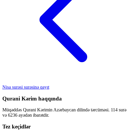
Nisa surəsi surəsinə qayıt
Qurani Kərim haqqında
Müqəddəs Qurani Kərimin Azərbaycan dilində tərcüməsi. 114 surə
və 6236 ayədən ibarətdir.
Tez keçidlər