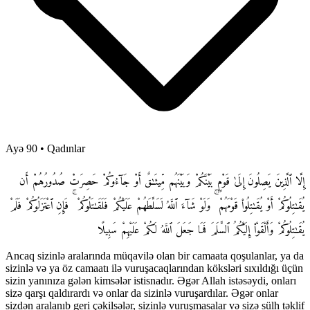
Ayə 90
•
Qadınlar
إِلَّا ٱلَّذِينَ يَصِلُونَ إِلَىٰ قَوْمٍۭ بَيْنَكُمْ وَبَيْنَهُم مِّيثَـٰقٌ أَوْ جَآءُوكُمْ حَصِرَتْ صُدُورُهُمْ أَن
يُقَـٰتِلُوكُمْ أَوْ يُقَـٰتِلُوا۟ قَوْمَهُمْ ۚ وَلَوْ شَآءَ ٱللَّهُ لَسَلَّطَهُمْ عَلَيْكُمْ فَلَقَـٰتَلُوكُمْ ۚ فَإِنِ ٱعْتَزَلُوكُمْ فَلَمْ
يُقَـٰتِلُوكُمْ وَأَلْقَوْا۟ إِلَيْكُمُ ٱلسَّلَمَ فَمَا جَعَلَ ٱللَّهُ لَكُمْ عَلَيْهِمْ سَبِيلًا
Ancaq sizinlə aralarında müqavilə olan bir camaata qoşulanlar, ya da
sizinlə və ya öz camaatı ilə vuruşacaqlarından köksləri sıxıldığı üçün
sizin yanınıza gələn kimsələr istisnadır. Əgər Allah istəsəydi, onları
sizə qarşı qaldırardı və onlar da sizinlə vuruşardılar. Əgər onlar
sizdən aralanıb geri çəkilsələr, sizinlə vuruşmasalar və sizə sülh təklif