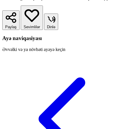
Paylaş
Sevimlilər
Dinlə
Ayə naviqasiyası
Əvvəlki və ya növbəti ayəyə keçin