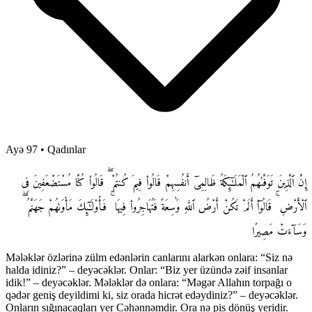
Ayə 97
•
Qadınlar
إِنَّ ٱلَّذِينَ تَوَفَّىٰهُمُ ٱلْمَلَـٰٓئِكَةُ ظَالِمِىٓ أَنفُسِهِمْ قَالُوا۟ فِيمَ كُنتُمْ ۖ قَالُوا۟ كُنَّا مُسْتَضْعَفِينَ فِى
ٱلْأَرْضِ ۚ قَالُوٓا۟ أَلَمْ تَكُنْ أَرْضُ ٱللَّهِ وَٰسِعَةً فَتُهَاجِرُوا۟ فِيهَا ۚ فَأُو۟لَـٰٓئِكَ مَأْوَىٰهُمْ جَهَنَّمُ ۖ
وَسَآءَتْ مَصِيرًا
Mələklər özlərinə zülm edənlərin canlarını alarkən onlara: “Siz nə
halda idiniz?” – deyəcəklər. Onlar: “Biz yer üzündə zəif insanlar
idik!” – deyəcəklər. Mələklər də onlara: “Məgər Allahın torpağı o
qədər geniş deyildimi ki, siz orada hicrət edəydiniz?” – deyəcəklər.
Onların sığınacaqları yer Cəhənnəmdir. Ora nə pis dönüş yeridir.