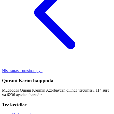
Nisa surəsi surəsinə qayıt
Qurani Kərim haqqında
Müqəddəs Qurani Kərimin Azərbaycan dilində tərcüməsi. 114 surə
və 6236 ayədən ibarətdir.
Tez keçidlər